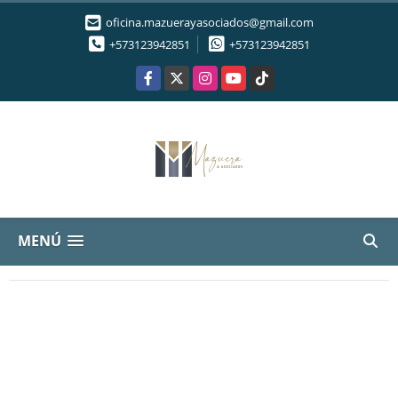
oficina.mazuerayasociados@gmail.com
+573123942851
+573123942851
Facebook
X
Instagram
YouTube
TikTok
MENÚ