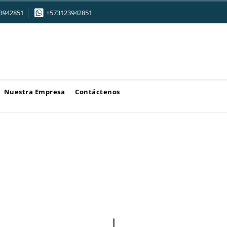
3942851
+573123942851
Nuestra Empresa
Contáctenos