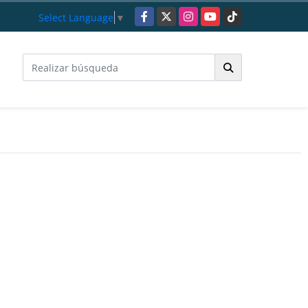
Facebook
X
Instagram
YouTube
TikTok
Select Language
▼