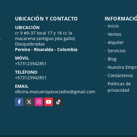
UBICACIÓN Y CONTACTO
INFORMACI
Inicio
UBICACIÓN
cr 9 #9-37 local 17 y 18 cc la
Ventas
,
macarena (antiguo jota gallo)
Alquiler
Dosquebradas
Pereira - Risaralda - Colombia
Servicios
MÓVIL
Blog
+573123942851
Nuestra Empr
TELÉFONO
Contáctenos
+573123942851
Políticas de
EMAIL
privacidad
oficina.mazuerayasociados@gmail.com
Facebook
X
Instagram
YouTube
TikTok