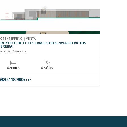
LOTE / TERRENO | VENTA
CASA CAMPE
PROYECTO DE LOTES CAMPESTRES PAVAS CERRITOS
EN VENTA
PEREIRA
Pereira, Ri
ereira, Risaralda
0 Alcobas
0 Baño(s)
6 Alco
$820.118.900
$4.900.0
COP