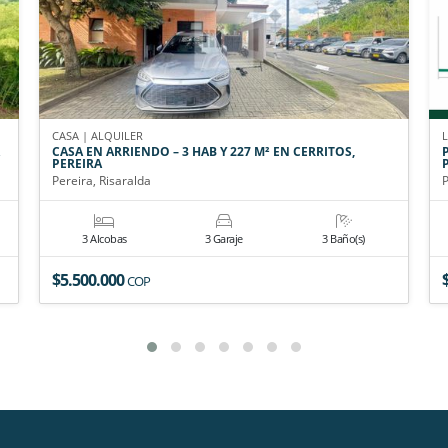
CASA | ALQUILER
CASA EN ARRIENDO – 3 HAB Y 227 M² EN CERRITOS,
PEREIRA
Pereira, Risaralda
P
3 Alcobas
3 Garaje
3 Baño(s)
$5.500.000
COP