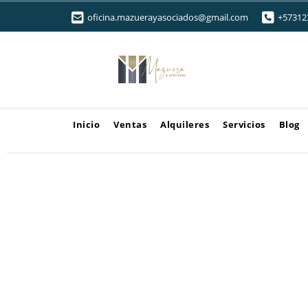
oficina.mazuerayasociados@gmail.com
+57312
Inicio
Ventas
Alquileres
Servicios
Blog