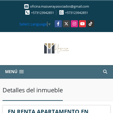
oficina.mazuerayasociados@gmail.com
+573123942851
+573123942851
Facebook
X
Instagram
YouTube
TikTok
Select Language
▼
MENÚ
Detalles del inmueble
EN RENTA APARTAMENTO EN