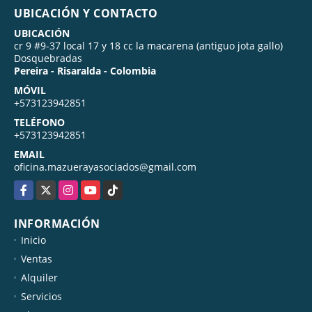
UBICACIÓN Y CONTACTO
UBICACIÓN
cr 9 #9-37 local 17 y 18 cc la macarena (antiguo jota gallo)
Dosquebradas
Pereira - Risaralda - Colombia
MÓVIL
+573123942851
TELÉFONO
+573123942851
EMAIL
oficina.mazuerayasociados@gmail.com
Facebook
X
Instagram
YouTube
TikTok
INFORMACIÓN
Inicio
Ventas
Alquiler
Servicios