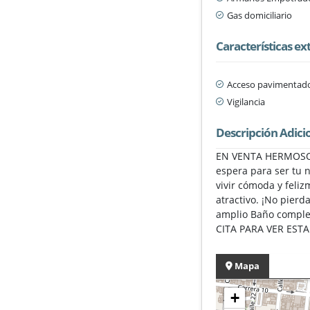
Gas domiciliario
Características ex
Acceso pavimentad
Vigilancia
Descripción Adici
EN VENTA HERMOSO A
espera para ser tu 
vivir cómoda y feli
atractivo. ¡No pierd
amplio Baño comple
CITA PARA VER EST
Mapa
+