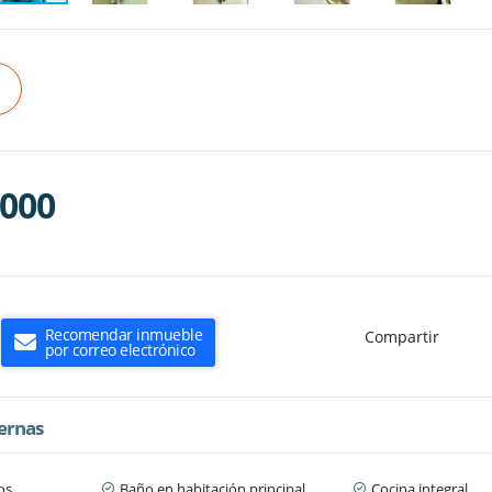
.000
Recomendar inmueble
Compartir
por correo electrónico
ternas
os
Baño en habitación principal
Cocina integral