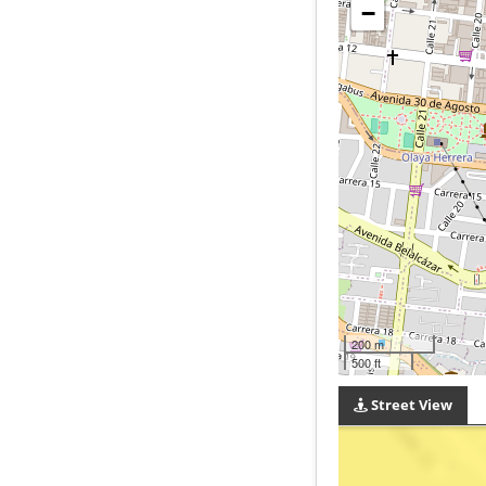
−
200 m
500 ft
Street View