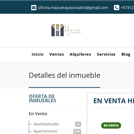
oficina.mazuerayasociados@gmail.com
+57312
Inicio
Ventas
Alquileres
Servicios
Blog
Detalles del inmueble
OFERTA DE
EN VENTA H
INMUEBLES
En Venta
Apartaestudio
52
EN VENTA
Apartamento
508