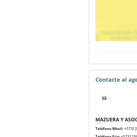
Contacte al ag
MAZUERA Y ASOC
Teléfono Móvil:
+5731
Teléfono Fijo:
+573123