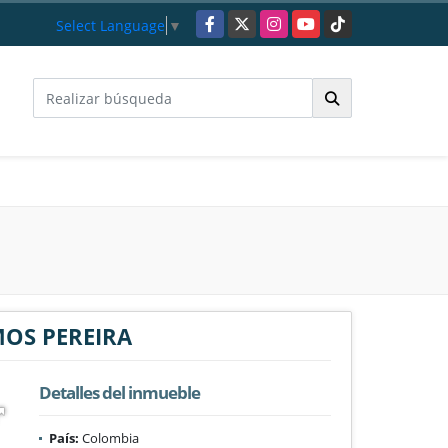
Facebook
X
Instagram
YouTube
TikTok
Select Language
▼
OS PEREIRA
Detalles del inmueble
País:
Colombia