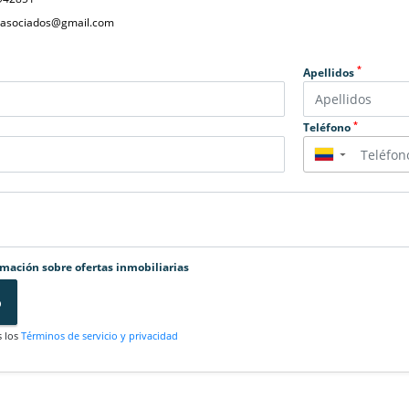
yasociados@gmail.com
*
Apellidos
*
Teléfono
▼
rmación sobre ofertas inmobiliarias
o
s los
Términos de servicio y privacidad