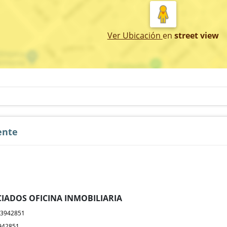
Ver Ubicación
en
street view
ente
IADOS OFICINA INMOBILIARIA
23942851
942851