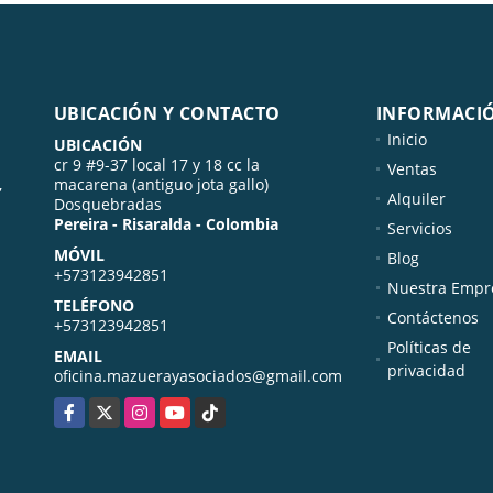
UBICACIÓN Y CONTACTO
INFORMACI
Inicio
UBICACIÓN
cr 9 #9-37 local 17 y 18 cc la
Ventas
,
macarena (antiguo jota gallo)
Alquiler
Dosquebradas
Pereira - Risaralda - Colombia
Servicios
MÓVIL
Blog
+573123942851
Nuestra Empr
TELÉFONO
Contáctenos
+573123942851
Políticas de
EMAIL
privacidad
oficina.mazuerayasociados@gmail.com
Facebook
X
Instagram
YouTube
TikTok