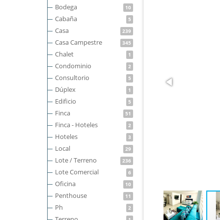
Bodega
10
Cabaña
5
Casa
239
Casa Campestre
345
Chalet
1
Condominio
2
Consultorio
5
Dúplex
1
Edificio
5
Finca
51
Finca - Hoteles
2
Hoteles
3
Local
29
Lote / Terreno
236
Lote Comercial
6
Oficina
10
Penthouse
11
Ph
2
Terreno
1