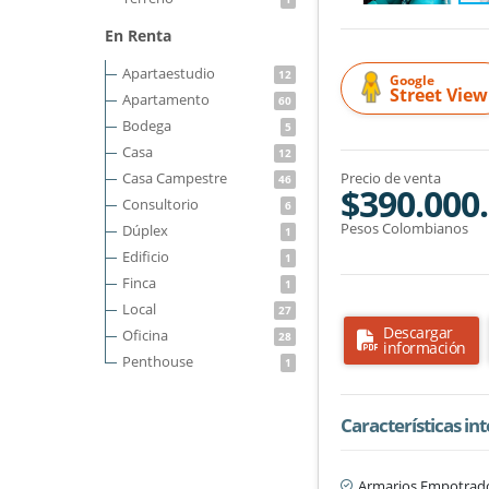
En Renta
Apartaestudio
12
Google
Street View
Apartamento
60
Bodega
5
Casa
12
Casa Campestre
Precio de venta
46
$390.000
Consultorio
6
Pesos Colombianos
Dúplex
1
Edificio
1
Finca
1
Local
27
Descargar
Oficina
28
información
Penthouse
1
Características in
Armarios Empotrad