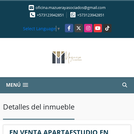
oficina.mazuerayasociados@gmail.com
+573123942851
+573123942851
Facebook
X
Instagram
YouTube
TikTok
Select Language
▼
MENÚ
Detalles del inmueble
EN VENTA APARTAESTUDIO EN