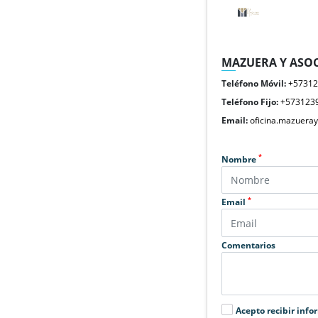
MAZUERA Y ASOC
Teléfono Móvil:
+5731
Teléfono Fijo:
+573123
Email:
oficina.mazuera
*
Nombre
*
Email
Comentarios
Acepto recibir info