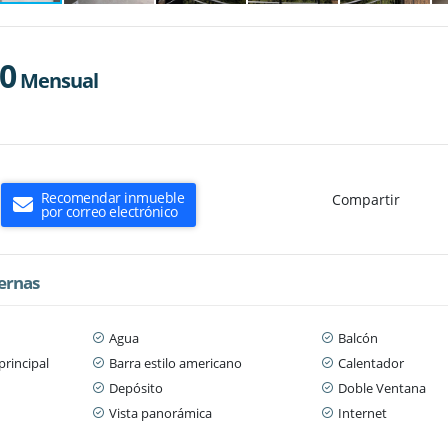
00
Mensual
Recomendar inmueble
Compartir
por correo electrónico
ternas
Agua
Balcón
principal
Barra estilo americano
Calentador
Depósito
Doble Ventana
Vista panorámica
Internet