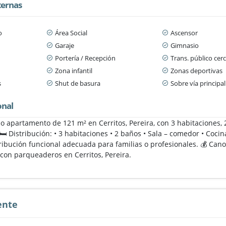
ternas
o
Área Social
Ascensor
Garaje
Gimnasio
Portería / Recepción
Trans. público cer
Zona infantil
Zonas deportivas
s
Shut de basura
Sobre vía principal
onal
do apartamento de 121 m² en Cerritos, Pereira, con 3 habitaciones,
️ Distribución: • 3 habitaciones • 2 baños • Sala – comedor • Coc
ribución funcional adecuada para familias o profesionales. 💰 Can
on parqueaderos en Cerritos, Pereira.
ente