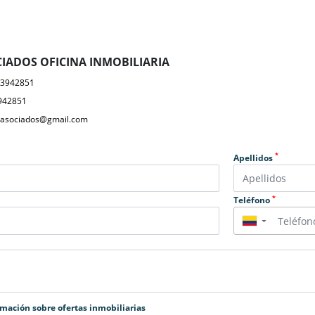
IADOS OFICINA INMOBILIARIA
23942851
942851
yasociados@gmail.com
*
Apellidos
*
Teléfono
▼
rmación sobre ofertas inmobiliarias