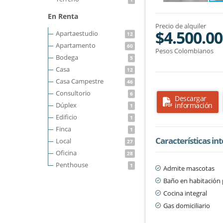
En Renta
Precio de alquiler
$4.500.0
Apartaestudio
12
Apartamento
60
Pesos Colombianos
Bodega
5
Casa
12
Casa Campestre
46
Consultorio
6
Descargar
Dúplex
información
1
Edificio
1
Finca
1
Características in
Local
27
Oficina
28
Penthouse
1
Admite mascotas
Baño en habitación 
Cocina integral
Gas domiciliario