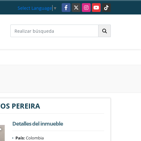
Facebook
X
Instagram
YouTube
TikTok
Select Language
▼
OS PEREIRA
Detalles del inmueble
País:
Colombia