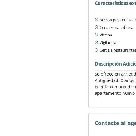
Características ex
Acceso pavimentad
Cerca zona urbana
Piscina
Vigilancia
Cerca a restaurante
Descripción Adici
Se ofrece en arrien
Antigüedad: 0 años 
cuenta con una dist
apartamento nuevo c
Contacte al ag