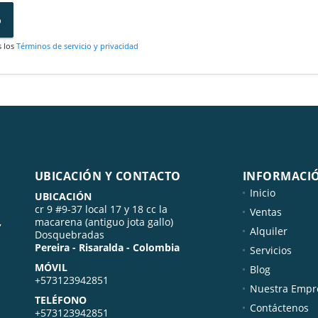
o
s los
Términos de servicio y privacidad
UBICACIÓN Y CONTACTO
INFORMACI
Inicio
UBICACIÓN
cr 9 #9-37 local 17 y 18 cc la
Ventas
,
macarena (antiguo jota gallo)
Alquiler
Dosquebradas
Pereira - Risaralda - Colombia
Servicios
MÓVIL
Blog
+573123942851
Nuestra Empr
TELÉFONO
Contáctenos
+573123942851