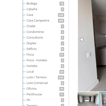
Bodega
10
Cabaña
5
Casa
239
Casa Campestre
345
Chalet
1
Condominio
2
Consultorio
5
Dúplex
1
Edificio
5
Finca
51
Finca - Hoteles
2
Hoteles
3
Local
29
Lote / Terreno
236
Lote Comercial
6
Oficina
10
Penthouse
11
Ph
2
Terreno
1