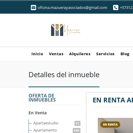
oficina.mazuerayasociados@gmail.com
+57312
Inicio
Ventas
Alquileres
Servicios
Blog
Detalles del inmueble
OFERTA DE
EN RENTA A
INMUEBLES
En Venta
Apartaestudio
52
EN RENTA
Apartamento
508