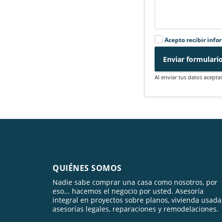
Acepto recibir info
Enviar formulari
Al enviar tus datos acepta
QUIÉNES SOMOS
Nadie sabe comprar una casa como nosotros, por
eso... hacemos el negocio por usted. Asesoría
integral en proyectos sobre planos, vivienda usada
asesorías legales, reparaciones y remodelaciones.