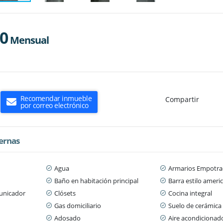
00
Mensual
Recomendar inmueble
Compartir
por correo electrónico
ternas
Agua
Armarios Empotra
Baño en habitación principal
Barra estilo ameri
municador
Clósets
Cocina integral
Gas domiciliario
Suelo de cerámica
Adosado
Aire acondicionad