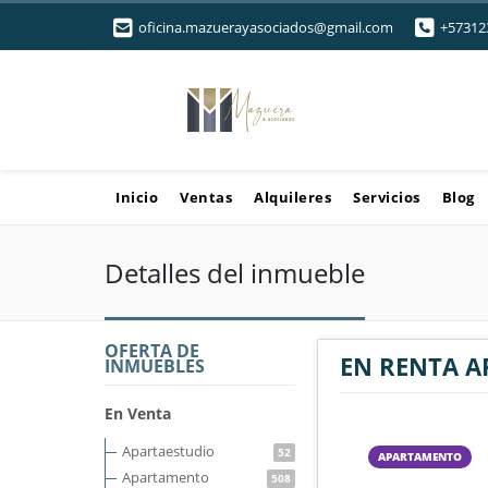
oficina.mazuerayasociados@gmail.com
+57312
Inicio
Ventas
Alquileres
Servicios
Blog
Detalles del inmueble
OFERTA DE
EN RENTA A
INMUEBLES
En Venta
Apartaestudio
52
APARTAMENTO
Apartamento
508