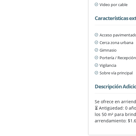
Video por cable
Características ex
Acceso pavimentad
Cerca zona urbana
Gimnasio
Portería / Recepció
Vigilancia
Sobre vía principal
Descripción Adici
Se ofrece en arrien
⏳ Antigüedad: 0 años
los 50 m² para brin
arrendamiento: $1.6