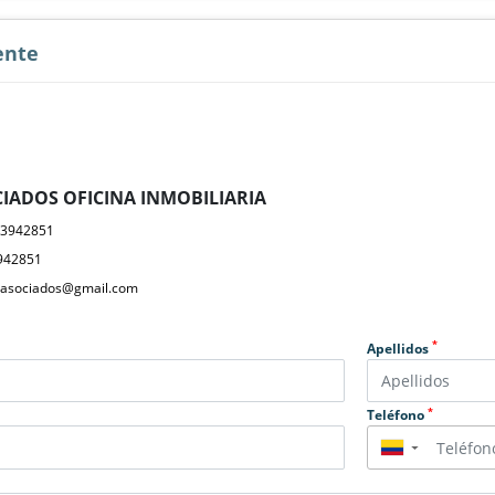
ente
IADOS OFICINA INMOBILIARIA
23942851
942851
yasociados@gmail.com
*
Apellidos
*
Teléfono
▼