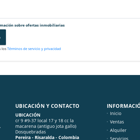
rmación sobre ofertas inmobiliarias
o
s los
Términos de servicio y privacidad
UBICACIÓN Y CONTACTO
INFORMACI
Inicio
UBICACIÓN
cr 9 #9-37 local 17 y 18 cc la
Ventas
,
macarena (antiguo jota gallo)
Alquiler
Dosquebradas
Pereira - Risaralda - Colombia
Servicios