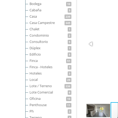
Bodega
10
Cabaña
5
Casa
239
Casa Campestre
345
Chalet
1
Condominio
2
Consultorio
5
Dúplex
1
Edificio
5
Finca
51
Finca - Hoteles
2
Hoteles
3
Local
29
Lote / Terreno
236
Lote Comercial
6
Oficina
10
Penthouse
11
Ph
2
Terreno
1