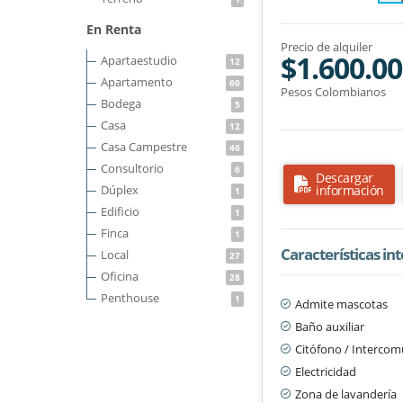
En Renta
Precio de alquiler
$1.600.0
Apartaestudio
12
Apartamento
60
Pesos Colombianos
Bodega
5
Casa
12
Casa Campestre
46
Consultorio
6
Descargar
Dúplex
información
1
Edificio
1
Finca
1
Características in
Local
27
Oficina
28
Penthouse
1
Admite mascotas
Baño auxiliar
Citófono / Interco
Electricidad
Zona de lavandería