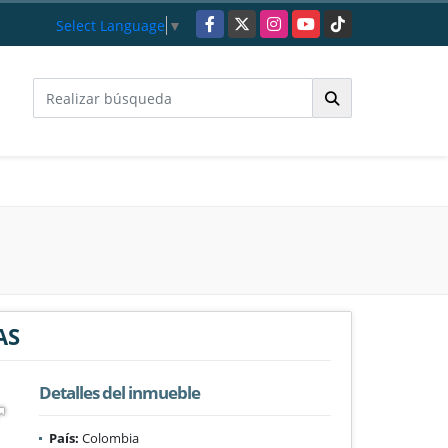
Facebook
X
Instagram
YouTube
TikTok
Select Language
▼
AS
Detalles del inmueble
País:
Colombia