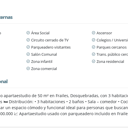
ternas
o
Área Social
Ascensor
Circuito cerrado de TV
Colegios / Univers
Parqueadero visitantes
Parques cercanos
n
Salón Comunal
Trans. público cer
Zona infantil
Zona residencial
Zona comercial
onal
do apartaestudio de 50 m² en Frailes, Dosquebradas, con 3 habitac
 🛏️ Distribución: • 3 habitaciones • 2 baños • Sala – comedor • C
dar un espacio cómodo y funcional ideal para personas que buscan
00.000 📈 Apartaestudio usado con parqueadero incluido en Frail