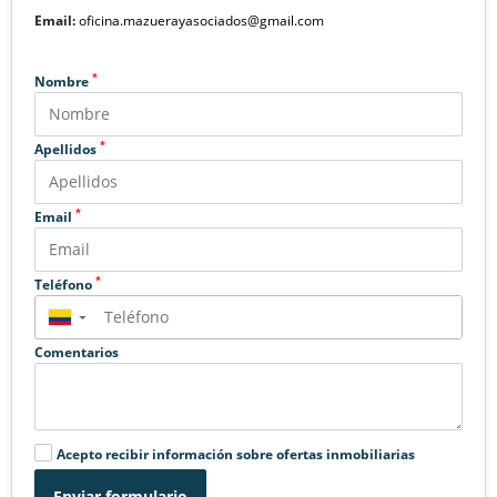
Email:
oficina.mazuerayasociados@gmail.com
*
Nombre
*
Apellidos
*
Email
*
Teléfono
▼
Comentarios
Acepto recibir información sobre ofertas inmobiliarias
Enviar formulario