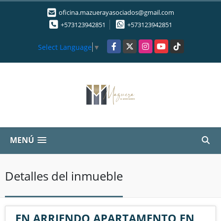
oficina.mazuerayasociados@gmail.com
+573123942851
+573123942851
Facebook
X
Instagram
YouTube
TikTok
Select Language
▼
MENÚ
Detalles del inmueble
EN ARRIENDO APARTAMENTO EN