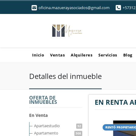
oficina.mazuerayasociados@gmail.com
+57312
Inicio
Ventas
Alquileres
Servicios
Blog
Detalles del inmueble
OFERTA DE
EN RENTA A
INMUEBLES
En Venta
Apartaestudio
52
RENTÓ PROPIETARI
Apartamento
508