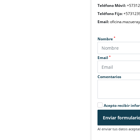
Teléfono Móvil:
+5731
Teléfono Fijo:
+573123
Email:
oficina.mazuera
*
Nombre
*
Email
Comentarios
Acepto recibir info
Enviar formulari
Al enviar tus datos acepta