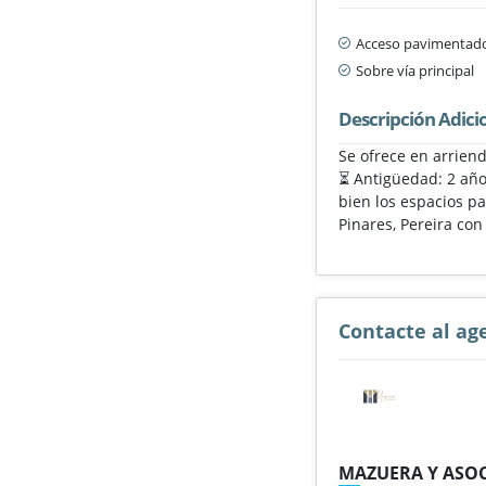
Acceso pavimentad
Sobre vía principal
Descripción Adici
Se ofrece en arrien
⏳ Antigüedad: 2 años
bien los espacios p
Pinares, Pereira co
Contacte al ag
MAZUERA Y ASOC