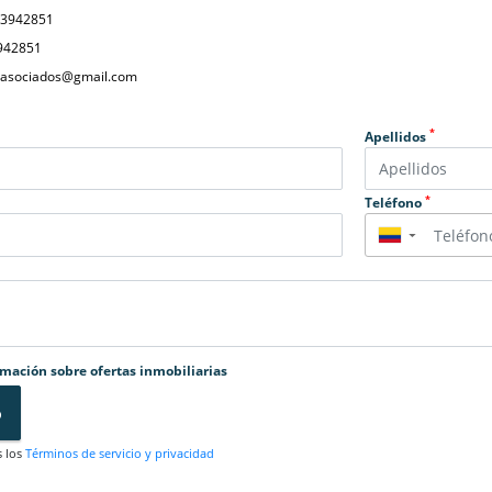
23942851
942851
yasociados@gmail.com
*
Apellidos
*
Teléfono
▼
rmación sobre ofertas inmobiliarias
o
s los
Términos de servicio y privacidad