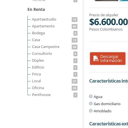
En Renta
Precio de alquiler
$6.600.0
Apartaestudio
12
Apartamento
60
Pesos Colombianos
Bodega
5
Casa
12
Casa Campestre
46
Consultorio
6
Descargar
Dúplex
información
1
Edificio
1
Finca
1
Características in
Local
27
Oficina
28
Penthouse
1
Agua
Gas domiciliario
Amoblado
Características ex