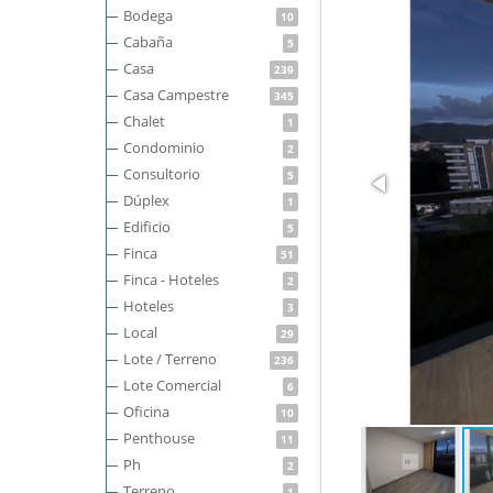
Bodega
10
Cabaña
5
Casa
239
Casa Campestre
345
Chalet
1
Condominio
2
Consultorio
5
Dúplex
1
Edificio
5
Finca
51
Finca - Hoteles
2
Hoteles
3
Local
29
Lote / Terreno
236
Lote Comercial
6
Oficina
10
Penthouse
11
Ph
2
Terreno
1