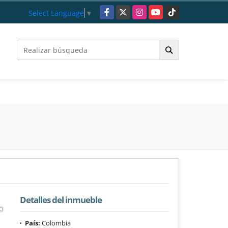
Facebook
X
Instagram
YouTube
TikTok
Select Language
▼
Detalles del inmueble
País:
Colombia