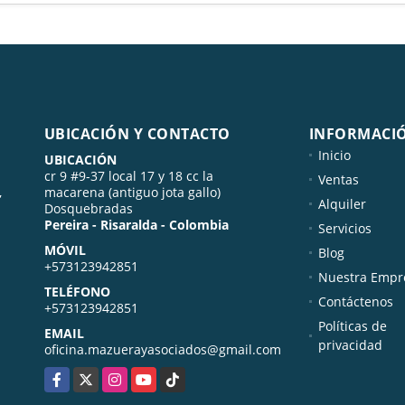
UBICACIÓN Y CONTACTO
INFORMACI
Inicio
UBICACIÓN
cr 9 #9-37 local 17 y 18 cc la
Ventas
,
macarena (antiguo jota gallo)
Alquiler
Dosquebradas
Pereira - Risaralda - Colombia
Servicios
MÓVIL
Blog
+573123942851
Nuestra Empr
TELÉFONO
Contáctenos
+573123942851
Políticas de
EMAIL
privacidad
oficina.mazuerayasociados@gmail.com
Facebook
X
Instagram
YouTube
TikTok