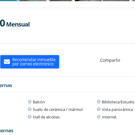
00
Mensual
Recomendar inmueble
Compartir
por correo electrónico
ternas
Balcón
Biblioteca/Estudio
Suelo de cerámica / mármol
Vista panorámica
Hall de alcobas
Internet
ternas