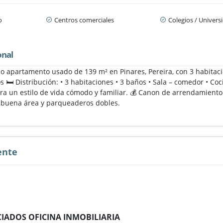
o
Centros comerciales
Colegios / Univers
onal
do apartamento usado de 139 m² en Pinares, Pereira, con 3 habitac
 🛏️ Distribución: • 3 habitaciones • 3 baños • Sala – comedor • C
ara un estilo de vida cómodo y familiar. 💰 Canon de arrendamiento
n buena área y parqueaderos dobles.
ente
IADOS OFICINA INMOBILIARIA