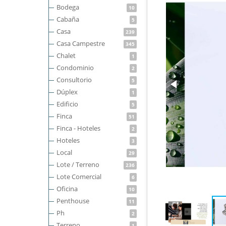
Bodega
10
Cabaña
5
Casa
239
Casa Campestre
345
Chalet
1
Condominio
2
Consultorio
5
Dúplex
1
Edificio
5
Finca
51
Finca - Hoteles
2
Hoteles
3
Local
29
Lote / Terreno
236
Lote Comercial
6
Oficina
10
Penthouse
11
Ph
2
Terreno
1