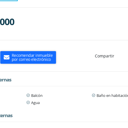
.000
Recomendar inmueble
Compartir
por correo electrónico
ternas
Balcón
Baño en habitación
Agua
ternas