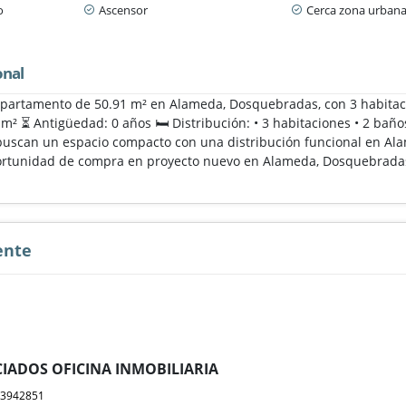
o
Ascensor
Cerca zona urban
onal
apartamento de 50.91 m² en Alameda, Dosquebradas, con 3 habitaci
 m² ⏳ Antigüedad: 0 años 🛏️ Distribución: • 3 habitaciones • 2 bañ
buscan un espacio compacto con una distribución funcional en Ala
ortunidad de compra en proyecto nuevo en Alameda, Dosquebrada
ente
IADOS OFICINA INMOBILIARIA
23942851