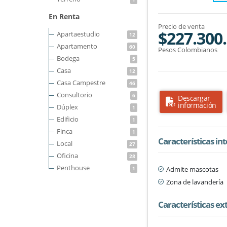
En Renta
Precio de venta
$227.300
Apartaestudio
12
Apartamento
60
Pesos Colombianos
Bodega
5
Casa
12
Casa Campestre
46
Consultorio
6
Descargar
información
Dúplex
1
Edificio
1
Finca
1
Características in
Local
27
Oficina
28
Penthouse
Admite mascotas
1
Zona de lavandería
Características ex