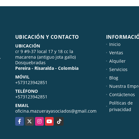
UBICACIÓN Y CONTACTO
INFORMACI
Inicio
UBICACIÓN
cr 9 #9-37 local 17 y 18 cc la
Ventas
,
macarena (antiguo jota gallo)
Alquiler
Dosquebradas
Pereira - Risaralda - Colombia
Servicios
MÓVIL
Blog
+573123942851
Nuestra Empr
TELÉFONO
Contáctenos
+573123942851
Políticas de
EMAIL
privacidad
oficina.mazuerayasociados@gmail.com
Facebook
X
Instagram
YouTube
TikTok