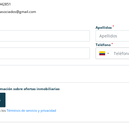
942851
yasociados@gmail.com
*
Apellidos
*
Teléfono
▼
rmación sobre ofertas inmobiliarias
o
s los
Términos de servicio y privacidad