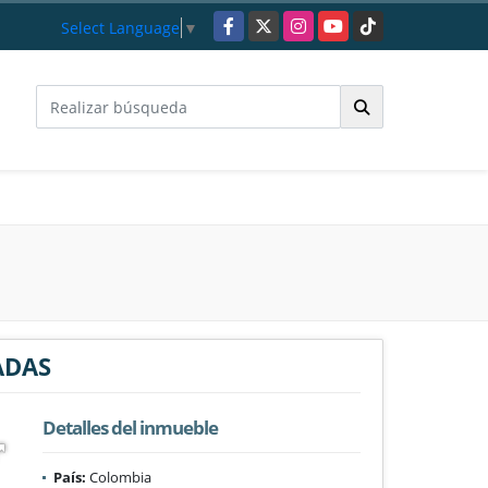
Facebook
X
Instagram
YouTube
TikTok
Select Language
▼
ADAS
Detalles del inmueble
País:
Colombia