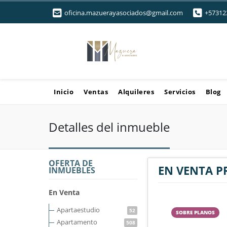
oficina.mazuerayasociados@gmail.com
+57312
Inicio
Ventas
Alquileres
Servicios
Blog
Detalles del inmueble
OFERTA DE
EN VENTA P
INMUEBLES
En Venta
Apartaestudio
52
SOBRE PLANOS
Apartamento
508