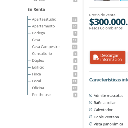
En Renta
Precio de venta
$300.000
Apartaestudio
12
Apartamento
60
Pesos Colombianos
Bodega
5
Casa
12
Casa Campestre
46
Consultorio
6
Descargar
información
Dúplex
1
Edificio
1
Finca
1
Características in
Local
27
Oficina
28
Penthouse
Admite mascotas
1
Baño auxiliar
Calentador
Doble Ventana
Vista panorámica