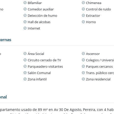
Bifamiliar
Chimenea
ano
Comedor auxiliar
Control de ruido
Detección de humo
Extractor
Hall de alcobas
Horno
Internet
ternas
o
Área Social
Ascensor
Circuito cerrado de TV
Colegios / Univers
Parqueadero visitantes
Parques cercanos
n
Salón Comunal
Trans. público cer
Zona infantil
Zona residencial
onal
apartamento usado de 89 m² en Av 30 De Agosto, Pereira, con 4 hab