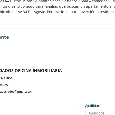
s 🛏️ Distribución: • 4 habitaciones • 2 baños • Sala – comedor • C
n un diseño cómodo para familias que buscan un apartamento ampli
cado en Av 30 De Agosto, Pereira, ideal para inversión o residenci
ente
IADOS OFICINA INMOBILIARIA
23942851
942851
yasociados@gmail.com
*
Apellidos