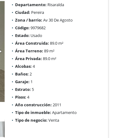
Departamento:
Risaralda
Ciudad:
Pereira
Zona / barrio:
Av 30 De Agosto
Código:
9979682
Estado:
Usado
Área Construida:
89.0 m²
Área Terreno:
89 m²
Área Privada:
89.0 m²
Alcobas:
4
Baños:
2
Garaje:
1
Estrato:
5
Pisos:
4
Año construcción:
2011
Tipo de inmueble:
Apartamento
Tipo de negocio:
Venta