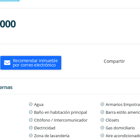
.000
Recomendar inmueble
Compartir
por correo electrónico
ternas
Agua
Armarios Empotra
Baño en habitación principal
Barra estilo ameri
Citófono / Intercomunicador
Clósets
Electricidad
Gas domiciliario
Zona de lavandería
Aire acondicionad