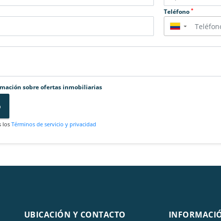
*
Teléfono
▼
rmación sobre ofertas inmobiliarias
o
s los
Términos de servicio y privacidad
UBICACIÓN Y CONTACTO
INFORMACI