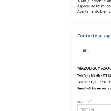
⏳ Antigüedad: 15 año
espacio de 89 m² co
Apartamento bien ubi
Contacte al ag
MAZUERA Y ASOC
Teléfono Móvil:
+5731
Teléfono Fijo:
+573123
Email:
oficina.mazuera
*
Nombre