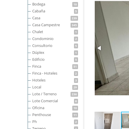
Bodega
10
Cabaña
5
Casa
239
Casa Campestre
345
Chalet
1
Condominio
2
Consultorio
5
Dúplex
1
Edificio
5
Finca
51
Finca - Hoteles
2
Hoteles
3
Local
29
Lote / Terreno
236
Lote Comercial
6
Oficina
10
Penthouse
11
Ph
2
Terreno
1