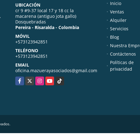
Inicio
UBICACIÓN
cr 9 #9-37 local 17 y 18 cc la
Ventas
,
macarena (antiguo jota gallo)
Alquiler
Dosquebradas
Pereira - Risaralda - Colombia
Servicios
MÓVIL
Blog
+573123942851
Nuestra Empr
TELÉFONO
Contáctenos
+573123942851
Políticas de
EMAIL
privacidad
oficina.mazuerayasociados@gmail.com
Facebook
X
Instagram
YouTube
TikTok
vados.