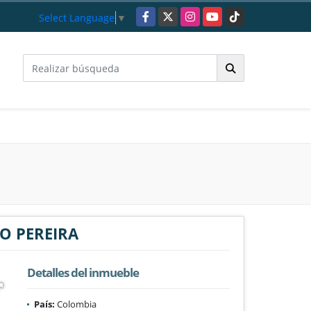
Facebook
X
Instagram
YouTube
TikTok
Select Language
▼
O PEREIRA
Detalles del inmueble
País:
Colombia