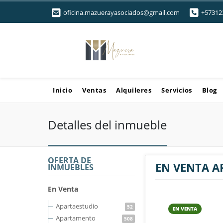
oficina.mazuerayasociados@gmail.com
+57312
Inicio
Ventas
Alquileres
Servicios
Blog
Detalles del inmueble
OFERTA DE
EN VENTA A
INMUEBLES
En Venta
Apartaestudio
52
EN VENTA
Apartamento
508