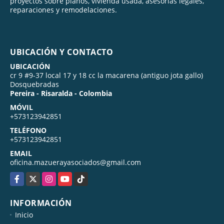
proyectos sobre planos, vivienda usada, asesorías legales,
reparaciones y remodelaciones.
UBICACIÓN Y CONTACTO
UBICACIÓN
cr 9 #9-37 local 17 y 18 cc la macarena (antiguo jota gallo)
Dosquebradas
Pereira - Risaralda - Colombia
MÓVIL
+573123942851
TELÉFONO
+573123942851
EMAIL
oficina.mazuerayasociados@gmail.com
Facebook
X
Instagram
YouTube
TikTok
INFORMACIÓN
Inicio