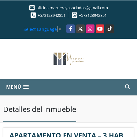
oficina.mazuerayasociados@gmail.com
+573123942851
+573123942851
Facebook
X
Instagram
YouTube
TikTok
Select Language
▼
MENÚ
Detalles del inmueble
APARTAMENTO EN VENTA – 3 HAB