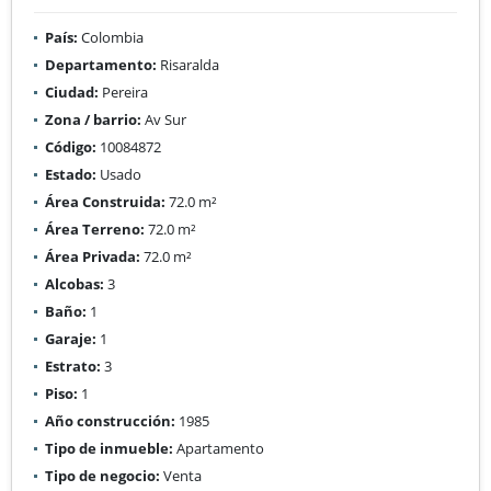
País:
Colombia
Departamento:
Risaralda
Ciudad:
Pereira
Zona / barrio:
Av Sur
Código:
10084872
Estado:
Usado
Área Construida:
72.0 m²
Área Terreno:
72.0 m²
Área Privada:
72.0 m²
Alcobas:
3
Baño:
1
Garaje:
1
Estrato:
3
Piso:
1
Año construcción:
1985
Tipo de inmueble:
Apartamento
Tipo de negocio:
Venta