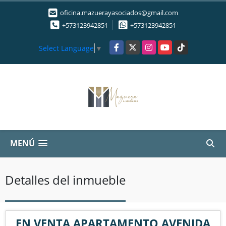
oficina.mazuerayasociados@gmail.com
+573123942851
+573123942851
Facebook
X
Instagram
YouTube
TikTok
Select Language
▼
MENÚ
Detalles del inmueble
EN VENTA APARTAMENTO AVENIDA