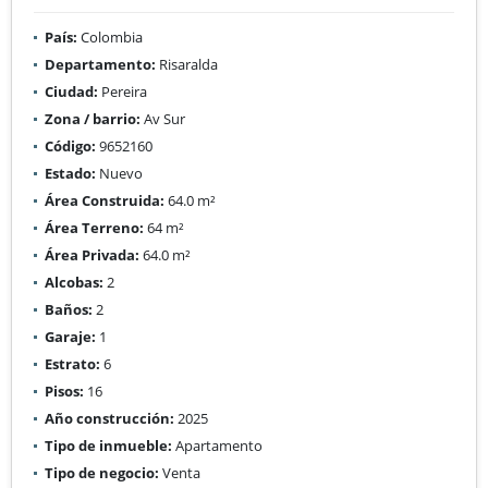
País:
Colombia
Departamento:
Risaralda
Ciudad:
Pereira
Zona / barrio:
Av Sur
Código:
9652160
Estado:
Nuevo
Área Construida:
64.0 m²
Área Terreno:
64 m²
Área Privada:
64.0 m²
Alcobas:
2
Baños:
2
Garaje:
1
Estrato:
6
Pisos:
16
Año construcción:
2025
Tipo de inmueble:
Apartamento
Tipo de negocio:
Venta