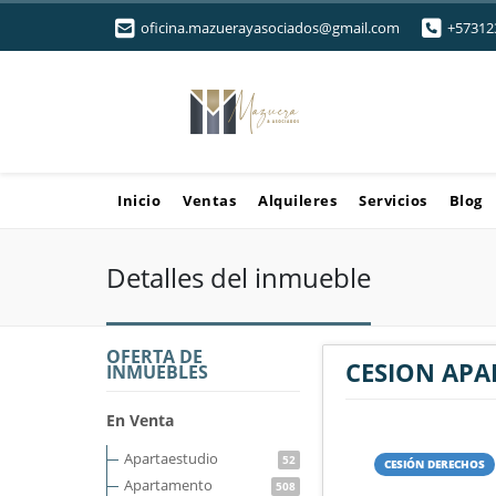
oficina.mazuerayasociados@gmail.com
+57312
Inicio
Ventas
Alquileres
Servicios
Blog
Detalles del inmueble
OFERTA DE
CESION APA
INMUEBLES
En Venta
Apartaestudio
52
CESIÓN DERECHOS
Apartamento
508