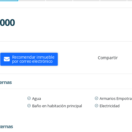
.000
Recomendar inmueble
Compartir
por correo electrónico
ternas
Agua
Armarios Empotra
Baño en habitación principal
Electricidad
ternas