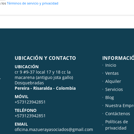
s los
Términos de servicio y privacidad
UBICACIÓN Y CONTACTO
INFORMACI
Inicio
UBICACIÓN
cr 9 #9-37 local 17 y 18 cc la
Ventas
,
macarena (antiguo jota gallo)
Alquiler
Dosquebradas
Pereira - Risaralda - Colombia
Servicios
MÓVIL
Blog
+573123942851
Nuestra Empr
TELÉFONO
Contáctenos
+573123942851
Políticas de
EMAIL
privacidad
oficina.mazuerayasociados@gmail.com