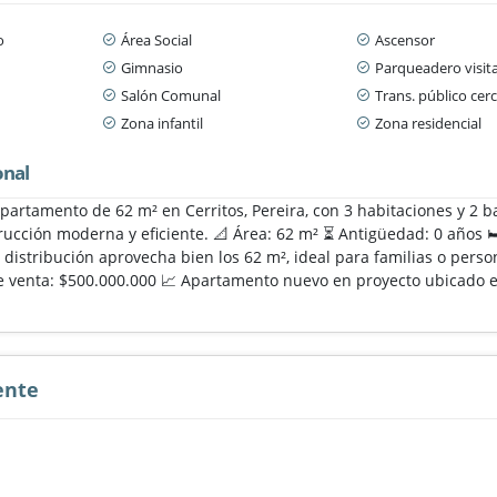
o
Área Social
Ascensor
Gimnasio
Parqueadero visit
n
Salón Comunal
Trans. público cer
Zona infantil
Zona residencial
onal
apartamento de 62 m² en Cerritos, Pereira, con 3 habitaciones y 2 
ucción moderna y eficiente. 📐 Área: 62 m² ⏳ Antigüedad: 0 años 🛏️
 distribución aprovecha bien los 62 m², ideal para familias o per
de venta: $500.000.000 📈 Apartamento nuevo en proyecto ubicado en
ente