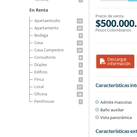
En Renta
Precio de venta
$500.000
Apartaestudio
12
Apartamento
60
Pesos Colombianos
Bodega
5
Casa
12
Casa Campestre
46
Consultorio
6
Descargar
información
Dúplex
1
Edificio
1
Finca
1
Características in
Local
27
Oficina
28
Penthouse
Admite mascotas
1
Baño auxiliar
Vista panorámica
Características ex