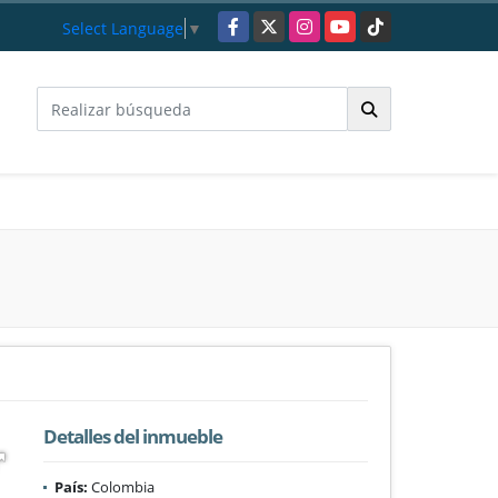
Facebook
X
Instagram
YouTube
TikTok
Select Language
▼
Detalles del inmueble
País:
Colombia