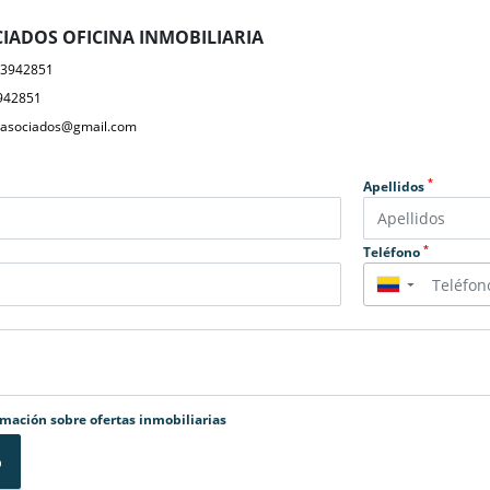
IADOS OFICINA INMOBILIARIA
23942851
942851
yasociados@gmail.com
*
Apellidos
*
Teléfono
▼
rmación sobre ofertas inmobiliarias
o