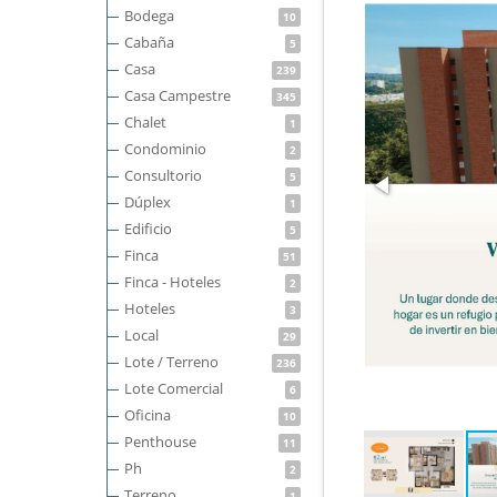
Bodega
10
Cabaña
5
Casa
239
Casa Campestre
345
Chalet
1
Condominio
2
Consultorio
5
Dúplex
1
Edificio
5
Finca
51
Finca - Hoteles
2
Hoteles
3
Local
29
Lote / Terreno
236
Lote Comercial
6
Oficina
10
Penthouse
11
Ph
2
Terreno
1