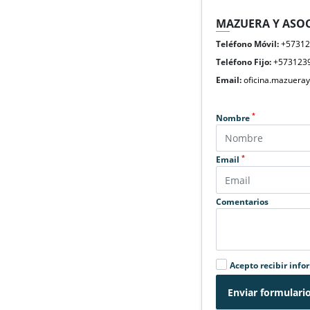
MAZUERA Y ASOC
Teléfono Móvil:
+5731
Teléfono Fijo:
+573123
Email:
oficina.mazuera
*
Nombre
*
Email
Comentarios
Acepto recibir info
Enviar formulari