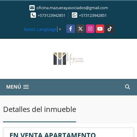
oficina.mazuerayasociados@gmail.com
+573123942851
+573123942851
Facebook
X
Instagram
YouTube
TikTok
Select Language
▼
MENÚ
Detalles del inmueble
EN VENTA APARTAMENTO