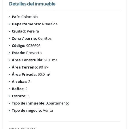
Detalles del inmueble
País:
Colombia
Departamento:
Risaralda
Ciudad:
Pereira
Zona / barrio:
Cerritos
Código:
9036696
Estado:
Proyecto
Área Construida:
90.0 m²
Área Terreno:
90 m²
Área Privada:
90.0 m²
Alcobas:
2
Baños:
2
Estrato:
5
Tipo de inmueble:
Apartamento
Tipo de negocio:
Venta
Precio de venta