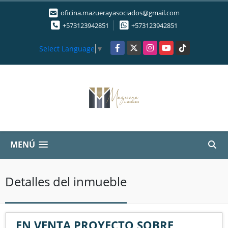
oficina.mazuerayasociados@gmail.com
+573123942851
+573123942851
Facebook
X
Instagram
YouTube
TikTok
Select Language
▼
MENÚ
Detalles del inmueble
EN VENTA PROYECTO SOBRE