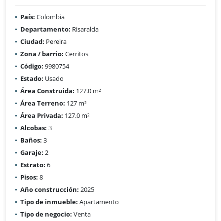
País:
Colombia
Departamento:
Risaralda
Ciudad:
Pereira
Zona / barrio:
Cerritos
Código:
9980754
Estado:
Usado
Área Construida:
127.0 m²
Área Terreno:
127 m²
Área Privada:
127.0 m²
Alcobas:
3
Baños:
3
Garaje:
2
Estrato:
6
Pisos:
8
Año construcción:
2025
Tipo de inmueble:
Apartamento
Tipo de negocio:
Venta