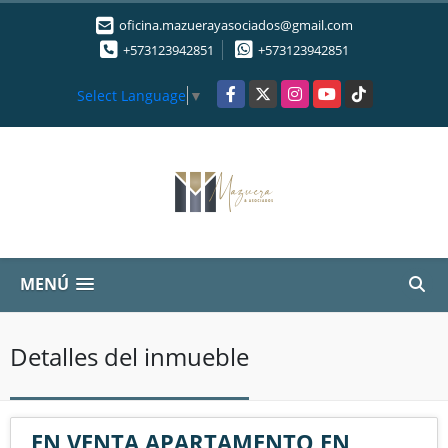
oficina.mazuerayasociados@gmail.com
+573123942851
+573123942851
Facebook
X
Instagram
YouTube
TikTok
Select Language
▼
MENÚ
Detalles del inmueble
EN VENTA APARTAMENTO EN