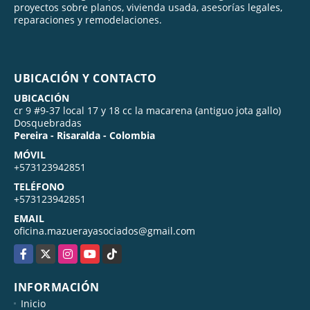
proyectos sobre planos, vivienda usada, asesorías legales,
reparaciones y remodelaciones.
UBICACIÓN Y CONTACTO
UBICACIÓN
cr 9 #9-37 local 17 y 18 cc la macarena (antiguo jota gallo)
Dosquebradas
Pereira - Risaralda - Colombia
MÓVIL
+573123942851
TELÉFONO
+573123942851
EMAIL
oficina.mazuerayasociados@gmail.com
Facebook
X
Instagram
YouTube
TikTok
INFORMACIÓN
Inicio