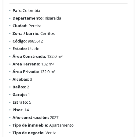
País:
Colombia
Departamento:
Risaralda
Ciudad:
Pereira
Zona / barrio:
Cerritos
Código:
9985612
Estado:
Usado
Área Construida:
132.0 m²
Área Terreno:
132 m²
Área Privada:
132.0 m²
Alcobas:
3
Baños:
2
Garaje:
1
Estrato:
5
Pisos:
14
Año construcción:
2027
Tipo de inmueble:
Apartamento
Tipo de negocio:
Venta