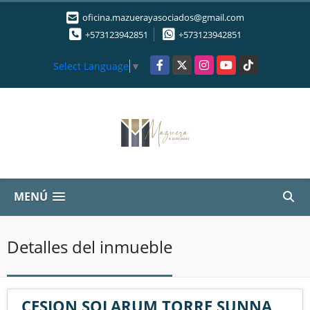
oficina.mazuerayasociados@gmail.com
+573123942851
+573123942851
Facebook
X
Instagram
YouTube
TikTok
Select Language
▼
MENÚ
Detalles del inmueble
CESION SOLARUM TORRE SUNNA