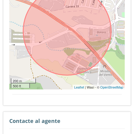
200 m
500 ft
Leaflet
| Wasi - ©
OpenStreetMap
Contacte al agente