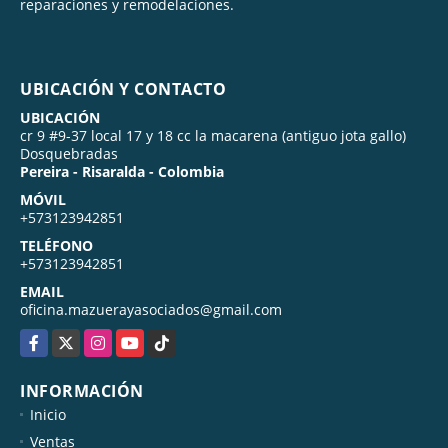
reparaciones y remodelaciones.
UBICACIÓN Y CONTACTO
UBICACIÓN
cr 9 #9-37 local 17 y 18 cc la macarena (antiguo jota gallo)
Dosquebradas
Pereira - Risaralda - Colombia
MÓVIL
+573123942851
TELÉFONO
+573123942851
EMAIL
oficina.mazuerayasociados@gmail.com
Facebook
X
Instagram
YouTube
TikTok
INFORMACIÓN
Inicio
Ventas