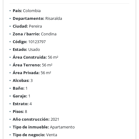
País:
Colombia
Departamento:
Risaralda
Ciudad:
Pereira
Zona / barrio:
Condina
Código:
10123797
Estado:
Usado
Área Construida:
56 m²
Área Terreno:
56 m²
Área Privada:
56 m²
Alcobas:
3
Baño:
1
Garaje:
1
Estrato:
4
Pisos:
8
Año construcción:
2021
Tipo de inmueble:
Apartamento
Tipo de negocio:
Venta