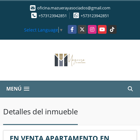
oficina.mazuerayasociados@gmail.com
+573123942851
+573123942851
Facebook
X
Instagram
YouTube
TikTok
Select Language
▼
MENÚ
Detalles del inmueble
EN VENTA APARTAMENTO EN