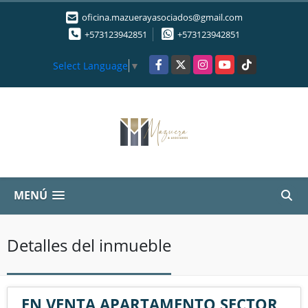
oficina.mazuerayasociados@gmail.com
+573123942851
+573123942851
Facebook
X
Instagram
YouTube
TikTok
Select Language
▼
MENÚ
Detalles del inmueble
EN VENTA APARTAMENTO SECTOR