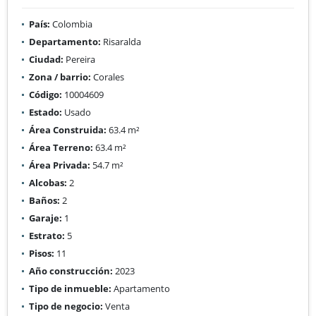
País:
Colombia
Departamento:
Risaralda
Ciudad:
Pereira
Zona / barrio:
Corales
Código:
10004609
Estado:
Usado
Área Construida:
63.4 m²
Área Terreno:
63.4 m²
Área Privada:
54.7 m²
Alcobas:
2
Baños:
2
Garaje:
1
Estrato:
5
Pisos:
11
Año construcción:
2023
Tipo de inmueble:
Apartamento
Tipo de negocio:
Venta