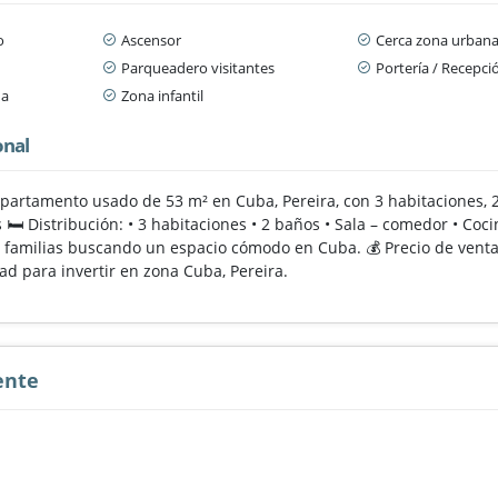
o
Ascensor
Cerca zona urban
Parqueadero visitantes
Portería / Recepci
da
Zona infantil
onal
apartamento usado de 53 m² en Cuba, Pereira, con 3 habitaciones, 
🛏️ Distribución: • 3 habitaciones • 2 baños • Sala – comedor • Co
ra familias buscando un espacio cómodo en Cuba. 💰 Precio de venta
ad para invertir en zona Cuba, Pereira.
ente