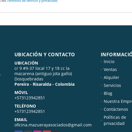
s los
Términos de servicio y privacidad
UBICACIÓN Y CONTACTO
INFORMACI
Inicio
UBICACIÓN
cr 9 #9-37 local 17 y 18 cc la
Ventas
,
macarena (antiguo jota gallo)
Alquiler
Dosquebradas
Pereira - Risaralda - Colombia
Servicios
MÓVIL
Blog
+573123942851
Nuestra Empr
TELÉFONO
Contáctenos
+573123942851
Políticas de
EMAIL
privacidad
oficina.mazuerayasociados@gmail.com