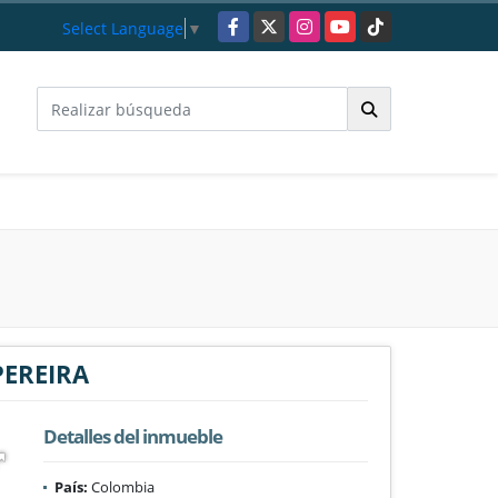
Facebook
X
Instagram
YouTube
TikTok
Select Language
▼
PEREIRA
Detalles del inmueble
País:
Colombia