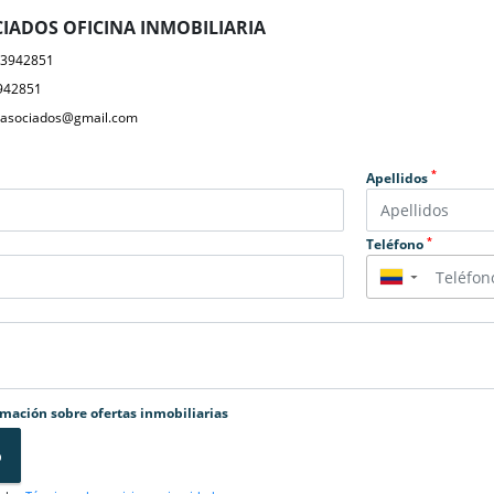
IADOS OFICINA INMOBILIARIA
23942851
942851
yasociados@gmail.com
*
Apellidos
*
Teléfono
▼
rmación sobre ofertas inmobiliarias
o