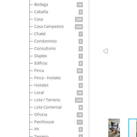
Bodega
10
Cabaña
5
Casa
239
Casa Campestre
345
Chalet
1
Condominio
2
Consultorio
5
Dúplex
1
Edificio
5
Finca
51
Finca - Hoteles
2
Hoteles
3
Local
29
Lote / Terreno
236
Lote Comercial
6
Oficina
10
Penthouse
11
Ph
2
Terreno
1