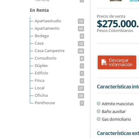
En Renta
Precio de venta
$275.000
Apartaestudio
12
Apartamento
60
Pesos Colombianos
Bodega
5
Casa
12
Casa Campestre
46
Consultorio
6
Descargar
información
Dúplex
1
Edificio
1
Finca
1
Características in
Local
27
Oficina
28
Penthouse
Admite mascotas
1
Baño auxiliar
Gas domiciliario
Características ex