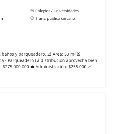
a
Colegios / Universidades
ón
Trans. público cercano
2 baños y parqueadero. 📐 Área: 53 m² ⏳
cina • Parqueadero La distribución aprovecha bien
: $275.000.000 💼 Administración: $255.000 📈