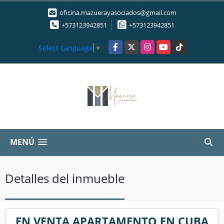
oficina.mazuerayasociados@gmail.com
+573123942851
+573123942851
Facebook
X
Instagram
YouTube
TikTok
Select Language
▼
MENÚ
Detalles del inmueble
EN VENTA APARTAMENTO EN CUBA