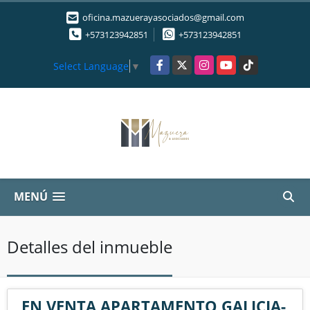
oficina.mazuerayasociados@gmail.com
+573123942851
+573123942851
Facebook
X
Instagram
YouTube
TikTok
Select Language
▼
MENÚ
Detalles del inmueble
EN VENTA APARTAMENTO GALICIA-