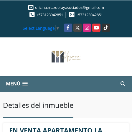
oficina.mazuerayasociados@gmail.com
+573123942851
+573123942851
Facebook
X
Instagram
YouTube
TikTok
Select Language
▼
MENÚ
Detalles del inmueble
EN VENTA APARTAMENTO LA