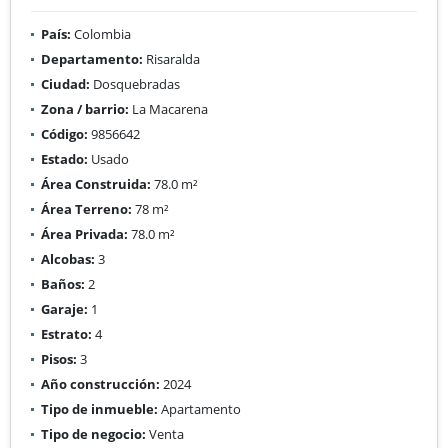
País:
Colombia
Departamento:
Risaralda
Ciudad:
Dosquebradas
Zona / barrio:
La Macarena
Código:
9856642
Estado:
Usado
Área Construida:
78.0 m²
Área Terreno:
78 m²
Área Privada:
78.0 m²
Alcobas:
3
Baños:
2
Garaje:
1
Estrato:
4
Pisos:
3
Año construcción:
2024
Tipo de inmueble:
Apartamento
Tipo de negocio:
Venta