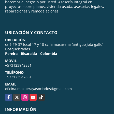
hacemos el negocio por usted. Asesoría integral en
proyectos sobre planos, vivienda usada, asesorías legales,
reparaciones y remodelaciones.
UBICACIÓN Y CONTACTO
UBICACIÓN
cr 9 #9-37 local 17 y 18 cc la macarena (antiguo jota gallo)
Dosquebradas
Pereira - Risaralda - Colombia
MÓVIL
+573123942851
TELÉFONO
+573123942851
EMAIL
oficina.mazuerayasociados@gmail.com
Facebook
X
Instagram
YouTube
TikTok
INFORMACIÓN