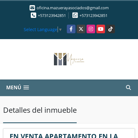
oficina.mazuerayasociados@gmail.com
+573123942851
+573123942851
Facebook
X
Instagram
YouTube
TikTok
Select Language
▼
MENÚ
Detalles del inmueble
EN VENTA APARTAMENTO EN LA