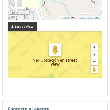
200 m
500 ft
Leaflet
| Wasi - ©
OpenStreetMap
Street View
Ver Ubicación
en
street
view
Contacte al agente