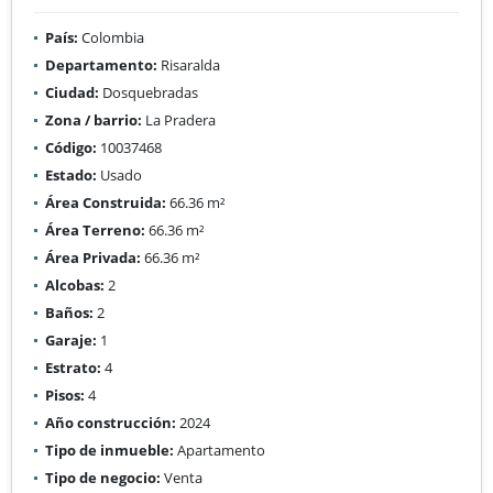
País:
Colombia
Departamento:
Risaralda
Ciudad:
Dosquebradas
Zona / barrio:
La Pradera
Código:
10037468
Estado:
Usado
Área Construida:
66.36 m²
Área Terreno:
66.36 m²
Área Privada:
66.36 m²
Alcobas:
2
Baños:
2
Garaje:
1
Estrato:
4
Pisos:
4
Año construcción:
2024
Tipo de inmueble:
Apartamento
Tipo de negocio:
Venta