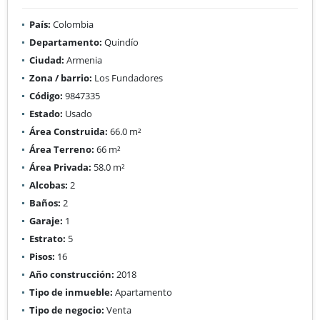
País:
Colombia
Departamento:
Quindío
Ciudad:
Armenia
Zona / barrio:
Los Fundadores
Código:
9847335
Estado:
Usado
Área Construida:
66.0 m²
Área Terreno:
66 m²
Área Privada:
58.0 m²
Alcobas:
2
Baños:
2
Garaje:
1
Estrato:
5
Pisos:
16
Año construcción:
2018
Tipo de inmueble:
Apartamento
Tipo de negocio:
Venta