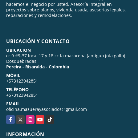
hacemos el negocio por usted. Asesoría integral en
proyectos sobre planos, vivienda usada, asesorías legales,
reparaciones y remodelaciones.
UBICACIÓN Y CONTACTO
UBICACIÓN
cr 9 #9-37 local 17 y 18 cc la macarena (antiguo jota gallo)
Dosquebradas
Pereira - Risaralda - Colombia
MÓVIL
+573123942851
TELÉFONO
+573123942851
EMAIL
oficina.mazuerayasociados@gmail.com
Facebook
X
Instagram
YouTube
TikTok
INFORMACIÓN