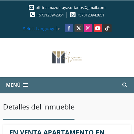
oficina.mazuerayasociados@gmail.com
+573123942851
+573123942851
Facebook
X
Instagram
YouTube
TikTok
Select Language
▼
MENÚ
Detalles del inmueble
EN VENTA APARTAMENTO EN