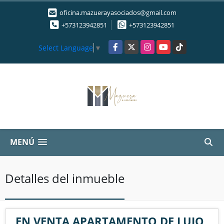
oficina.mazuerayasociados@gmail.com
+573123942851
+573123942851
Facebook
X
Instagram
YouTube
TikTok
Select Language
▼
MENÚ
Detalles del inmueble
EN VENTA APARTAMENTO DE LUJO