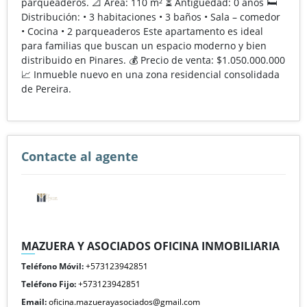
parqueaderos. 📐 Área: 110 m² ⏳ Antigüedad: 0 años 🛏️
Distribución: • 3 habitaciones • 3 baños • Sala – comedor
• Cocina • 2 parqueaderos Este apartamento es ideal
para familias que buscan un espacio moderno y bien
distribuido en Pinares. 💰 Precio de venta: $1.050.000.000
📈 Inmueble nuevo en una zona residencial consolidada
de Pereira.
Contacte al agente
MAZUERA Y ASOCIADOS OFICINA INMOBILIARIA
Teléfono Móvil:
+573123942851
Teléfono Fijo:
+573123942851
Email:
oficina.mazuerayasociados@gmail.com