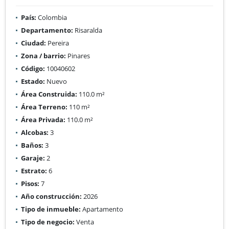
País:
Colombia
Departamento:
Risaralda
Ciudad:
Pereira
Zona / barrio:
Pinares
Código:
10040602
Estado:
Nuevo
Área Construida:
110.0 m²
Área Terreno:
110 m²
Área Privada:
110.0 m²
Alcobas:
3
Baños:
3
Garaje:
2
Estrato:
6
Pisos:
7
Año construcción:
2026
Tipo de inmueble:
Apartamento
Tipo de negocio:
Venta