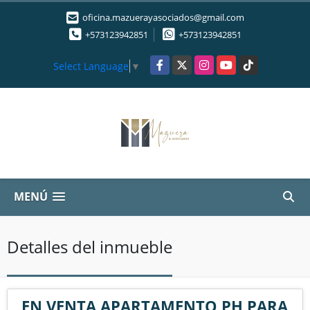
oficina.mazuerayasociados@gmail.com
+573123942851
+573123942851
Facebook
X
Instagram
YouTube
TikTok
Select Language
▼
MENÚ
Detalles del inmueble
EN VENTA APARTAMENTO PH PARA