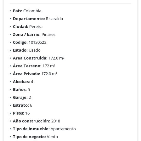
País:
Colombia
Departamento:
Risaralda
Ciudad:
Pereira
Zona / barrio:
Pinares
Código:
10130523
Estado:
Usado
Área Construida:
172.0 m²
Área Terreno:
172 m²
Área Privada:
172.0 m²
Alcobas:
4
Baños:
5
Garaje:
2
Estrato:
6
Pisos:
16
Año construcción:
2018
Tipo de inmueble:
Apartamento
Tipo de negocio:
Venta