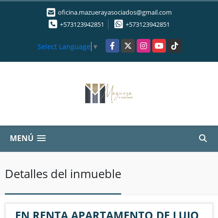
oficina.mazuerayasociados@gmail.com
+573123942851
+573123942851
Facebook
X
Instagram
YouTube
TikTok
Select Language
▼
MENÚ
Detalles del inmueble
EN RENTA APARTAMENTO DE LUJO