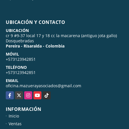
UBICACIÓN Y CONTACTO
UBICACIÓN
cr 9 #9-37 local 17 y 18 cc la macarena (antiguo jota gallo)
Dosquebradas
Pereira - Risaralda - Colombia
MÓVIL
+573123942851
TELÉFONO
+573123942851
EMAIL
oficina.mazuerayasociados@gmail.com
Facebook
X
Instagram
YouTube
TikTok
INFORMACIÓN
Inicio
Ventas