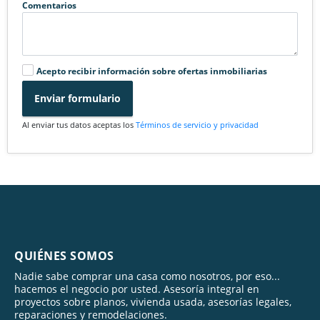
Comentarios
Acepto recibir información sobre ofertas inmobiliarias
Enviar formulario
Al enviar tus datos aceptas los
Términos de servicio y privacidad
QUIÉNES SOMOS
Nadie sabe comprar una casa como nosotros, por eso...
hacemos el negocio por usted. Asesoría integral en
proyectos sobre planos, vivienda usada, asesorías legales,
reparaciones y remodelaciones.