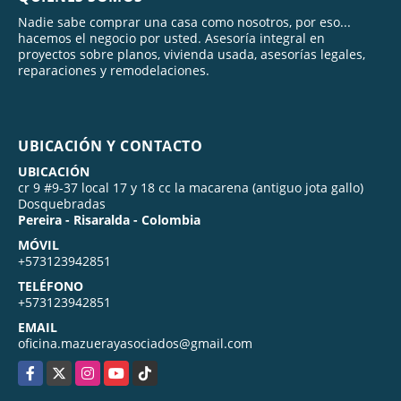
Nadie sabe comprar una casa como nosotros, por eso...
hacemos el negocio por usted. Asesoría integral en
proyectos sobre planos, vivienda usada, asesorías legales,
reparaciones y remodelaciones.
UBICACIÓN Y CONTACTO
UBICACIÓN
cr 9 #9-37 local 17 y 18 cc la macarena (antiguo jota gallo)
Dosquebradas
Pereira - Risaralda - Colombia
MÓVIL
+573123942851
TELÉFONO
+573123942851
EMAIL
oficina.mazuerayasociados@gmail.com
Facebook
X
Instagram
YouTube
TikTok