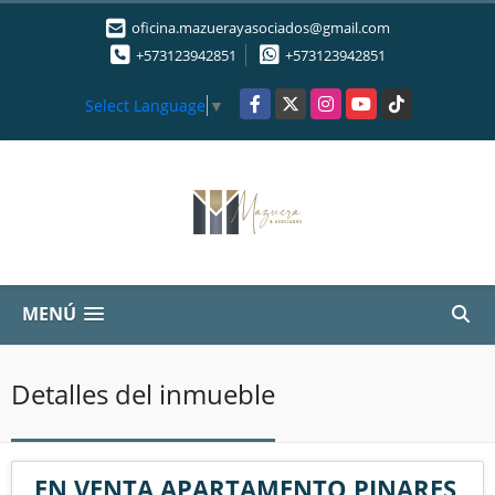
oficina.mazuerayasociados@gmail.com
+573123942851
+573123942851
Facebook
X
Instagram
YouTube
TikTok
Select Language
▼
MENÚ
Detalles del inmueble
EN VENTA APARTAMENTO PINARES