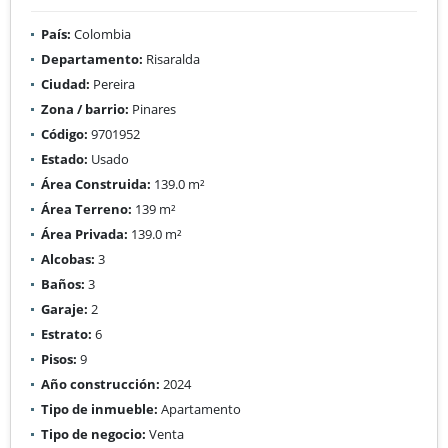
País:
Colombia
Departamento:
Risaralda
Ciudad:
Pereira
Zona / barrio:
Pinares
Código:
9701952
Estado:
Usado
Área Construida:
139.0 m²
Área Terreno:
139 m²
Área Privada:
139.0 m²
Alcobas:
3
Baños:
3
Garaje:
2
Estrato:
6
Pisos:
9
Año construcción:
2024
Tipo de inmueble:
Apartamento
Tipo de negocio:
Venta