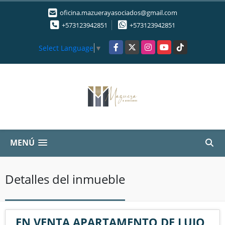
oficina.mazuerayasociados@gmail.com
+573123942851
+573123942851
Facebook
X
Instagram
YouTube
TikTok
Select Language
▼
MENÚ
Detalles del inmueble
EN VENTA APARTAMENTO DE LUJO