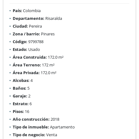
País:
Colombia
Departamento:
Risaralda
Ciudad:
Pereira
Zona / barrio:
Pinares
Código:
9799788
Estado:
Usado
Área Construida:
172.0 m²
Área Terreno:
172 m²
Área Privada:
172.0 m²
Alcobas:
4
Baños:
5
Garaje:
2
Estrato:
6
Pisos:
16
Año construcción:
2018
Tipo de inmueble:
Apartamento
Tipo de negocio:
Venta