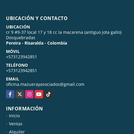
UBICACIÓN Y CONTACTO
UBICACIÓN
cr 9 #9-37 local 17 y 18 cc la macarena (antiguo jota gallo)
Dosquebradas
Pereira - Risaralda - Colombia
MÓVIL
+573123942851
TELÉFONO
+573123942851
EMAIL
oficina.mazuerayasociados@gmail.com
Facebook
X
Instagram
YouTube
TikTok
INFORMACIÓN
Inicio
Ventas
Alquiler