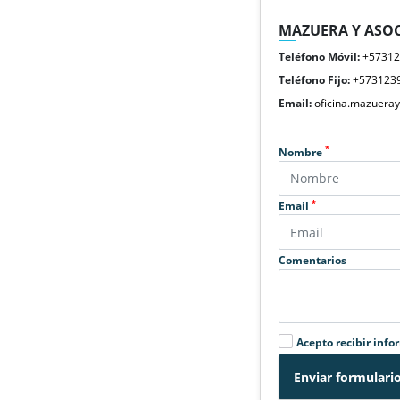
MAZUERA Y ASOC
Teléfono Móvil:
+5731
Teléfono Fijo:
+573123
Email:
oficina.mazuera
*
Nombre
*
Email
Comentarios
Acepto recibir info
Enviar formulari