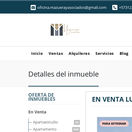
oficina.mazuerayasociados@gmail.com
+57312
Inicio
Ventas
Alquileres
Servicios
Blog
Detalles del inmueble
OFERTA DE
EN VENTA L
INMUEBLES
En Venta
Apartaestudio
52
PARA ESTRENAR
Apartamento
508