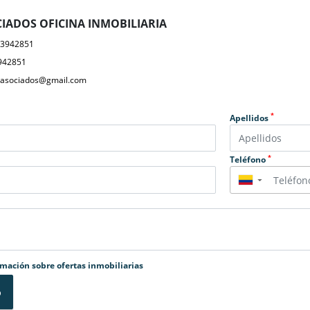
IADOS OFICINA INMOBILIARIA
23942851
942851
yasociados@gmail.com
*
Apellidos
*
Teléfono
▼
rmación sobre ofertas inmobiliarias
o