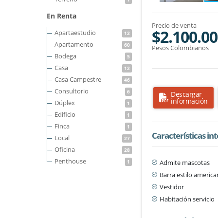
En Renta
Precio de venta
$2.100.00
Apartaestudio
12
Apartamento
60
Pesos Colombianos
Bodega
5
Casa
12
Casa Campestre
46
Consultorio
6
Descargar
información
Dúplex
1
Edificio
1
Finca
1
Características in
Local
27
Oficina
28
Penthouse
Admite mascotas
1
Barra estilo americ
Vestidor
Habitación servicio