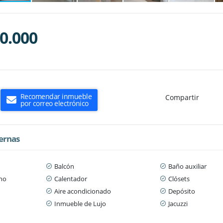
0.000
Recomendar inmueble
Compartir
por correo electrónico
ternas
Balcón
Baño auxiliar
ano
Calentador
Clósets
Aire acondicionado
Depósito
Inmueble de Lujo
Jacuzzi