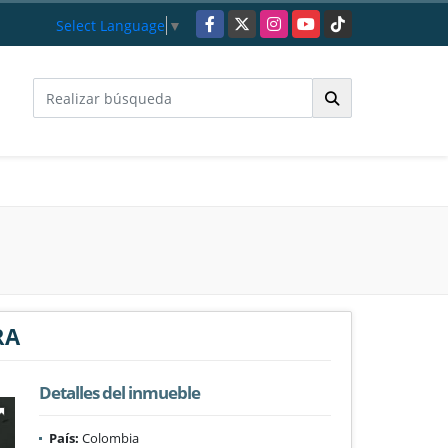
Facebook
X
Instagram
YouTube
TikTok
Select Language
▼
RA
Detalles del inmueble
País:
Colombia