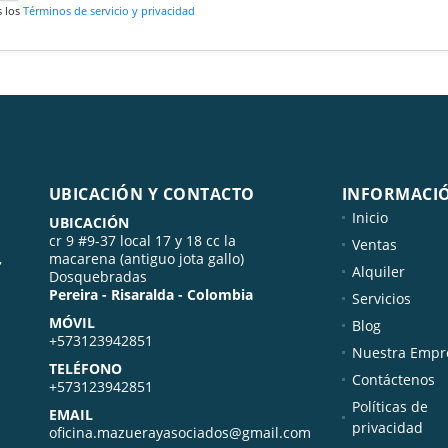
s los
Términos de servicio y privacidad
UBICACIÓN Y CONTACTO
INFORMACI
Inicio
UBICACIÓN
cr 9 #9-37 local 17 y 18 cc la
Ventas
,
macarena (antiguo jota gallo)
Alquiler
Dosquebradas
Pereira - Risaralda - Colombia
Servicios
MÓVIL
Blog
+573123942851
Nuestra Empr
TELÉFONO
Contáctenos
+573123942851
Políticas de
EMAIL
privacidad
oficina.mazuerayasociados@gmail.com