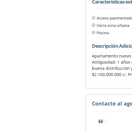
Características ex
Acceso pavimentad
Cerca zona urbana
Piscina
Descripción Adici
Apartamento nuevo e
Antigüedad: 1 años 
buena distribución y
$2.100.000.000 📈 P
Contacte al ag