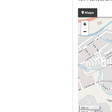
Mapa
+
−
200 m
500 ft