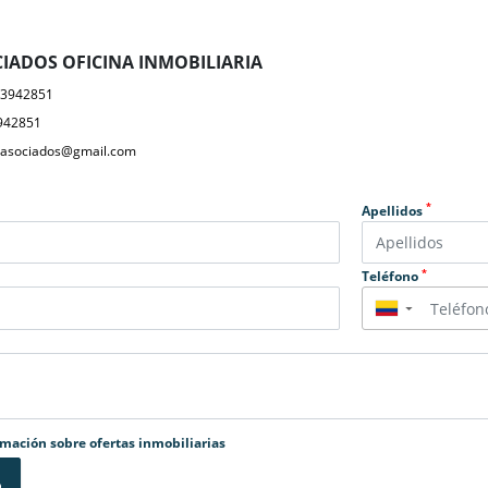
IADOS OFICINA INMOBILIARIA
23942851
942851
yasociados@gmail.com
*
Apellidos
*
Teléfono
▼
rmación sobre ofertas inmobiliarias
o