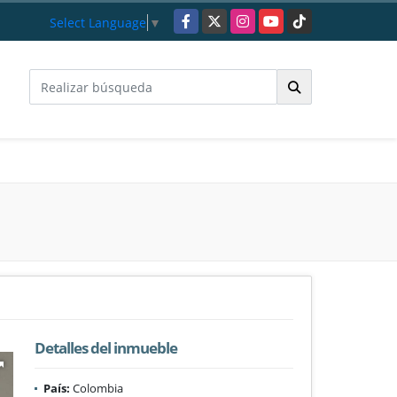
Facebook
X
Instagram
YouTube
TikTok
Select Language
▼
Detalles del inmueble
País:
Colombia