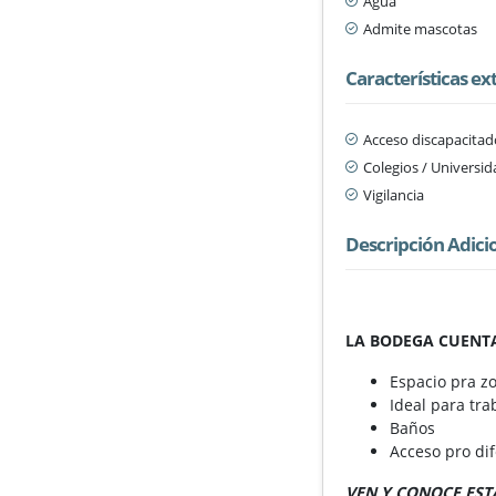
Agua
Admite mascotas
Características ex
Acceso discapacitad
Colegios / Universi
Vigilancia
Descripción Adici
LA BODEGA CUENT
Espacio pra z
Ideal para tra
Baños
Acceso pro di
VEN Y CONOCE EST