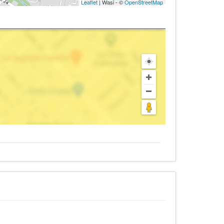
Leaflet
| Wasi - ©
OpenStreetMap