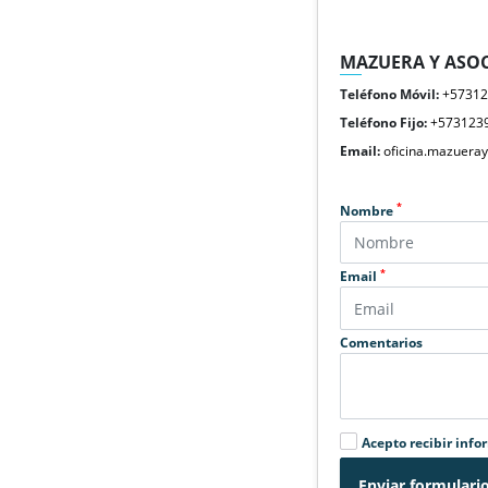
MAZUERA Y ASOC
Teléfono Móvil:
+5731
Teléfono Fijo:
+573123
Email:
oficina.mazuera
*
Nombre
*
Email
Comentarios
Acepto recibir info
Enviar formulari