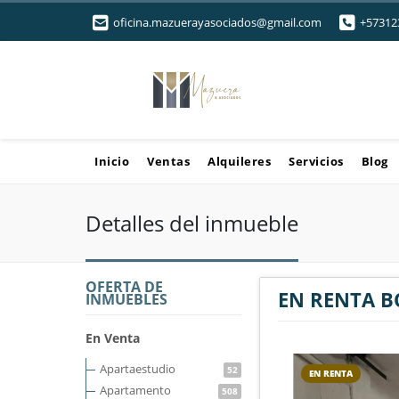
oficina.mazuerayasociados@gmail.com
+57312
Inicio
Ventas
Alquileres
Servicios
Blog
Detalles del inmueble
OFERTA DE
EN RENTA 
INMUEBLES
En Venta
Apartaestudio
52
EN RENTA
Apartamento
508