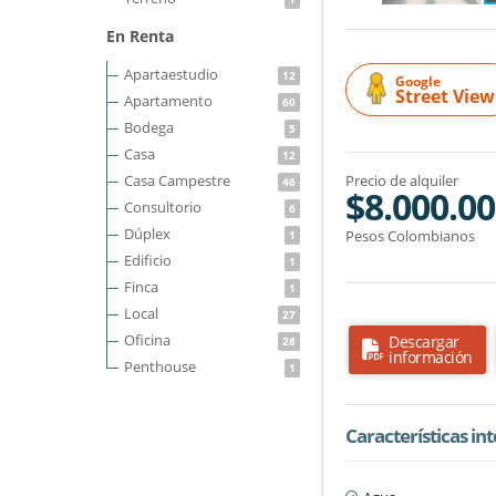
En Renta
Apartaestudio
12
Google
Street View
Apartamento
60
Bodega
5
Casa
12
Casa Campestre
Precio de alquiler
46
$8.000.0
Consultorio
6
Dúplex
Pesos Colombianos
1
Edificio
1
Finca
1
Local
27
Oficina
Descargar
28
información
Penthouse
1
Características in