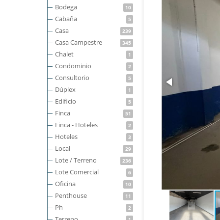
Bodega
10
Cabaña
5
Casa
239
Casa Campestre
345
Chalet
1
Condominio
2
Consultorio
5
Dúplex
1
Edificio
5
Finca
51
Finca - Hoteles
2
Hoteles
3
Local
29
Lote / Terreno
236
Lote Comercial
6
Oficina
10
Penthouse
11
Ph
2
Terreno
1