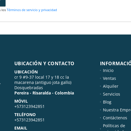
s los
Términos de servicio y privacidad
UBICACIÓN Y CONTACTO
INFORMACI
Inicio
UBICACIÓN
cr 9 #9-37 local 17 y 18 cc la
Ventas
,
macarena (antiguo jota gallo)
Alquiler
Dosquebradas
Pereira - Risaralda - Colombia
Servicios
MÓVIL
Blog
+573123942851
Nuestra Empr
TELÉFONO
Contáctenos
+573123942851
Políticas de
EMAIL