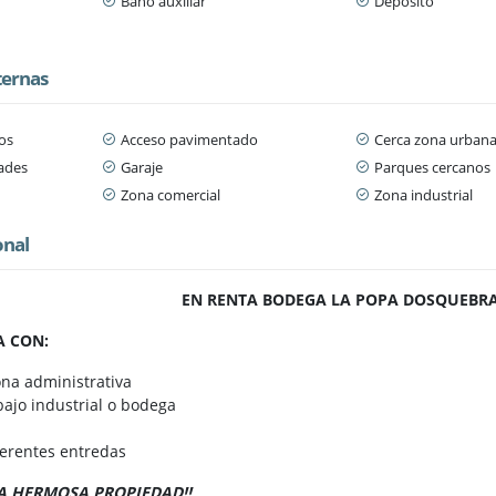
Baño auxiliar
Depósito
ternas
os
Acceso pavimentado
Cerca zona urban
dades
Garaje
Parques cercanos
Zona comercial
Zona industrial
onal
EN RENTA BODEGA LA POPA DOSQUEBR
A CON:
ona administrativa
bajo industrial o bodega
ferentes entredas
A HERMOSA PROPIEDAD!!