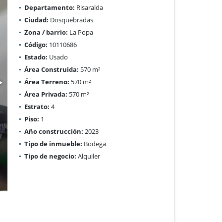
Departamento:
Risaralda
Ciudad:
Dosquebradas
Zona / barrio:
La Popa
Código:
10110686
Estado:
Usado
Área Construida:
570 m²
Área Terreno:
570 m²
Área Privada:
570 m²
Estrato:
4
Piso:
1
Año construcción:
2023
Tipo de inmueble:
Bodega
Tipo de negocio:
Alquiler