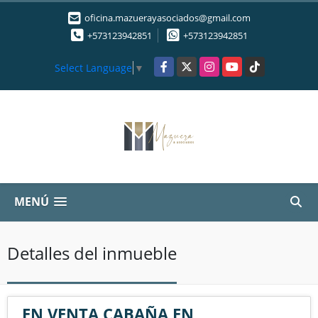
oficina.mazuerayasociados@gmail.com
+573123942851
+573123942851
Facebook
X
Instagram
YouTube
TikTok
Select Language
▼
MENÚ
Detalles del inmueble
EN VENTA CABAÑA EN