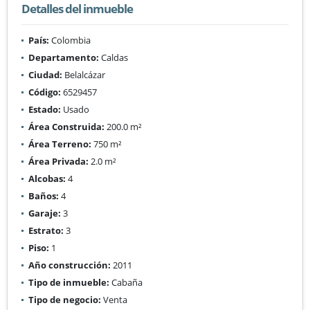
Detalles del inmueble
País:
Colombia
Departamento:
Caldas
Ciudad:
Belalcázar
Código:
6529457
Estado:
Usado
Área Construida:
200.0 m²
Área Terreno:
750 m²
Área Privada:
2.0 m²
Alcobas:
4
Baños:
4
Garaje:
3
Estrato:
3
Piso:
1
Año construcción:
2011
Tipo de inmueble:
Cabaña
Tipo de negocio:
Venta