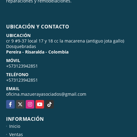
reparaciones y remodelaciones.
UBICACIÓN Y CONTACTO
UBICACIÓN
cr 9 #9-37 local 17 y 18 cc la macarena (antiguo jota gallo)
Dosquebradas
Pereira - Risaralda - Colombia
MÓVIL
+573123942851
TELÉFONO
+573123942851
EMAIL
oficina.mazuerayasociados@gmail.com
Facebook
X
Instagram
YouTube
TikTok
INFORMACIÓN
Inicio
Ventas