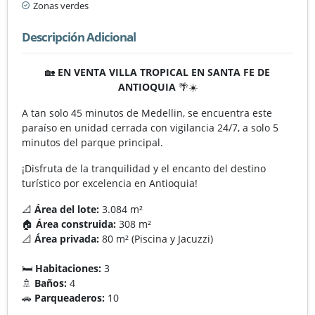
Zonas verdes
Descripción Adicional
🏡
EN VENTA VILLA TROPICAL EN SANTA FE DE
ANTIOQUIA
🌴☀️
A tan solo 45 minutos de Medellin, se encuentra este
paraíso en unidad cerrada con vigilancia 24/7, a solo 5
minutos del parque principal.
¡Disfruta de la tranquilidad y el encanto del destino
turístico por excelencia en Antioquia!
📐
Área del lote:
3.084 m²
🏠
Área construida:
308 m²
📐
Área privada:
80 m² (Piscina y Jacuzzi)
🛏️
Habitaciones:
3
🚿
Baños:
4
🚗
Parqueaderos:
10