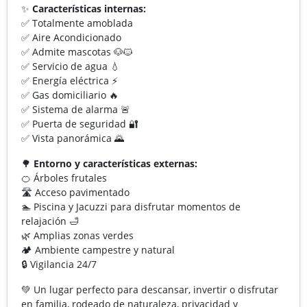
✨
Características internas:
✅ Totalmente amoblada
✅ Aire Acondicionado
✅ Admite mascotas 🐶🐱
✅ Servicio de agua 💧
✅ Energía eléctrica ⚡
✅ Gas domiciliario 🔥
✅ Sistema de alarma 🚨
✅ Puerta de seguridad 🔐
✅ Vista panorámica 🌄
🌳
Entorno y características externas:
🍊 Árboles frutales
🛣️ Acceso pavimentado
🏊 Piscina y Jacuzzi para disfrutar momentos de
relajación 🛁
🌿 Amplias zonas verdes
🏕️ Ambiente campestre y natural
🔒 Vigilancia 24/7
💚 Un lugar perfecto para descansar, invertir o disfrutar
en familia, rodeado de naturaleza, privacidad y