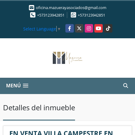
oficina.mazuerayasociados@gmail.com
+573123942851
+573123942851
Facebook
X
Instagram
YouTube
TikTok
Select Language
▼
MENÚ
Detalles del inmueble
EN VENTA VILLA CAMPESTRE EN