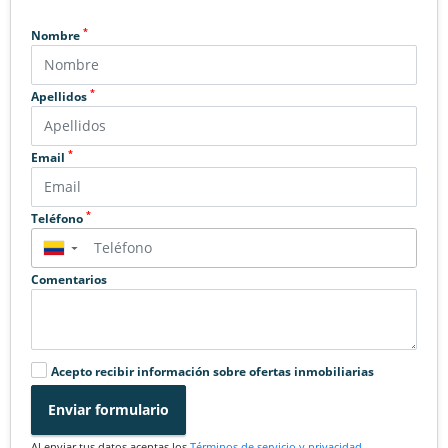
*
Nombre
*
Apellidos
*
Email
*
Teléfono
▼
Comentarios
Acepto recibir información sobre ofertas inmobiliarias
Enviar formulario
Al enviar tus datos aceptas los
Términos de servicio y privacidad