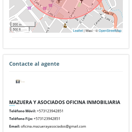
200 m
500 ft
Leaflet
| Wasi - ©
OpenStreetMap
Contacte al agente
MAZUERA Y ASOCIADOS OFICINA INMOBILIARIA
Teléfono Móvil:
+573123942851
Teléfono Fijo:
+573123942851
Email:
oficina.mazuerayasociados@gmail.com