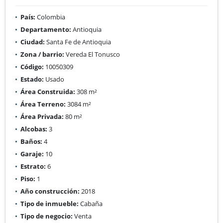
País:
Colombia
Departamento:
Antioquia
Ciudad:
Santa Fe de Antioquia
Zona / barrio:
Vereda El Tonusco
Código:
10050309
Estado:
Usado
Área Construida:
308 m²
Área Terreno:
3084 m²
Área Privada:
80 m²
Alcobas:
3
Baños:
4
Garaje:
10
Estrato:
6
Piso:
1
Año construcción:
2018
Tipo de inmueble:
Cabaña
Tipo de negocio:
Venta