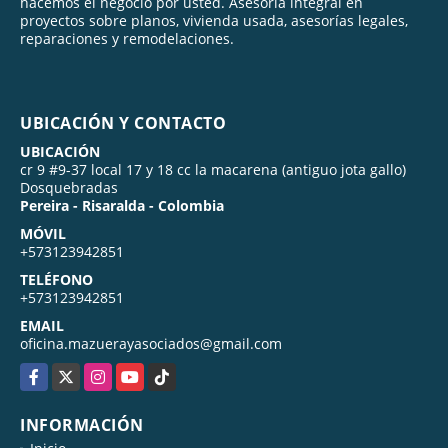
hacemos el negocio por usted. Asesoría integral en
proyectos sobre planos, vivienda usada, asesorías legales,
reparaciones y remodelaciones.
UBICACIÓN Y CONTACTO
UBICACIÓN
cr 9 #9-37 local 17 y 18 cc la macarena (antiguo jota gallo)
Dosquebradas
Pereira - Risaralda - Colombia
MÓVIL
+573123942851
TELÉFONO
+573123942851
EMAIL
oficina.mazuerayasociados@gmail.com
Facebook
X
Instagram
YouTube
TikTok
INFORMACIÓN