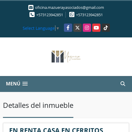
oficina.mazuerayasociados@gmail.com
+573123942851
+573123942851
Facebook
X
Instagram
YouTube
TikTok
Select Language
▼
MENÚ
Detalles del inmueble
EN RENTA CASA EN CERRITOS