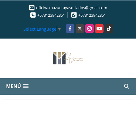
oficina.mazuerayasociados@gmail.com
+573123942851
+573123942851
Facebook
X
Instagram
YouTube
TikTok
Select Language
▼
MENÚ