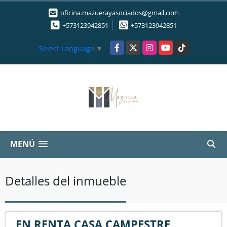
oficina.mazuerayasociados@gmail.com
+573123942851
+573123942851
Facebook
X
Instagram
YouTube
TikTok
Select Language
▼
MENÚ
Detalles del inmueble
EN RENTA CASA CAMPESTRE