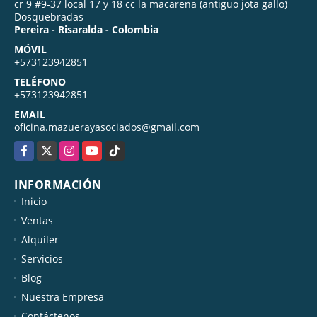
cr 9 #9-37 local 17 y 18 cc la macarena (antiguo jota gallo)
Dosquebradas
Pereira - Risaralda - Colombia
MÓVIL
+573123942851
TELÉFONO
+573123942851
EMAIL
oficina.mazuerayasociados@gmail.com
Facebook
X
Instagram
YouTube
TikTok
INFORMACIÓN
Inicio
Ventas
Alquiler
Servicios
Blog
Nuestra Empresa
Contáctenos