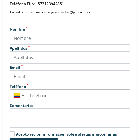
Teléfono Fijo:
+573123942851
Email:
oficina.mazuerayasociados@gmail.com
*
Nombre
*
Apellidos
*
Email
*
Teléfono
▼
Comentarios
Acepto recibir información sobre ofertas inmobiliarias