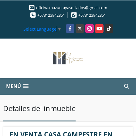
oficina.mazuerayasociados@gmail.com
+573123942851
+573123942851
Facebook
X
Instagram
YouTube
TikTok
Select Language
▼
MENÚ
Detalles del inmueble
EN VENTA CASA CAMPESTRE EN