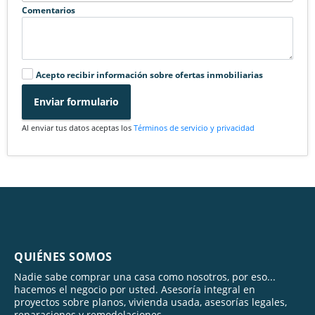
Comentarios
Acepto recibir información sobre ofertas inmobiliarias
Enviar formulario
Al enviar tus datos aceptas los
Términos de servicio y privacidad
QUIÉNES SOMOS
Nadie sabe comprar una casa como nosotros, por eso...
hacemos el negocio por usted. Asesoría integral en
proyectos sobre planos, vivienda usada, asesorías legales,
reparaciones y remodelaciones.