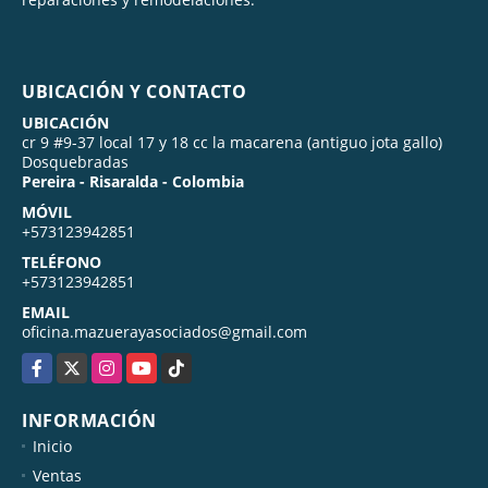
UBICACIÓN Y CONTACTO
UBICACIÓN
cr 9 #9-37 local 17 y 18 cc la macarena (antiguo jota gallo)
Dosquebradas
Pereira - Risaralda - Colombia
MÓVIL
+573123942851
TELÉFONO
+573123942851
EMAIL
oficina.mazuerayasociados@gmail.com
Facebook
X
Instagram
YouTube
TikTok
INFORMACIÓN
Inicio
Ventas