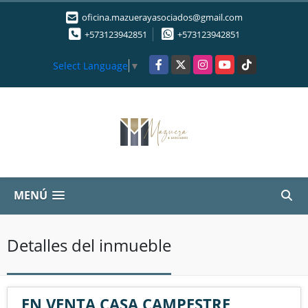
oficina.mazuerayasociados@gmail.com
+573123942851
+573123942851
Facebook
X
Instagram
YouTube
TikTok
Select Language
▼
MENÚ
Detalles del inmueble
EN VENTA CASA CAMPESTRE