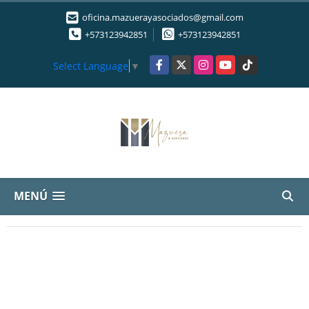
oficina.mazuerayasociados@gmail.com
+573123942851
+573123942851
Facebook
X
Instagram
YouTube
TikTok
Select Language
▼
MENÚ