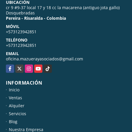
UBICACIÓN
cr 9 #9-37 local 17 y 18 cc la macarena (antiguo jota gallo)
Dosquebradas
Pereira - Risaralda - Colombia
MÓVIL
+573123942851
TELÉFONO
+573123942851
EMAIL
oficina.mazuerayasociados@gmail.com
Facebook
X
Instagram
YouTube
TikTok
INFORMACIÓN
Inicio
Ventas
Alquiler
Servicios
Blog
Nuestra Empresa