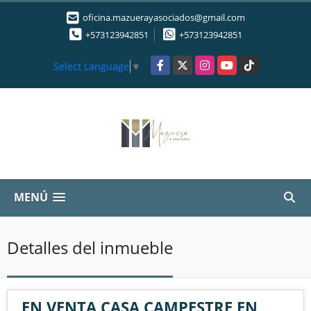
oficina.mazuerayasociados@gmail.com
+573123942851
+573123942851
Facebook
X
Instagram
YouTube
TikTok
Select Language
▼
MENÚ
Detalles del inmueble
EN VENTA CASA CAMPESTRE EN