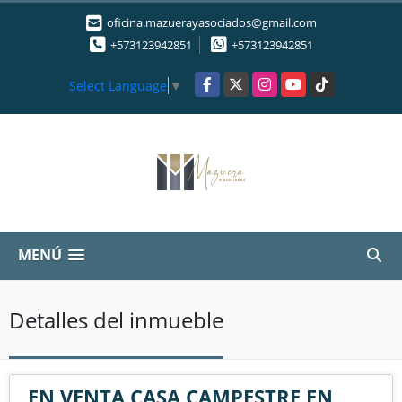
oficina.mazuerayasociados@gmail.com
+573123942851
+573123942851
Facebook
X
Instagram
YouTube
TikTok
Select Language
▼
MENÚ
Detalles del inmueble
EN VENTA CASA CAMPESTRE EN