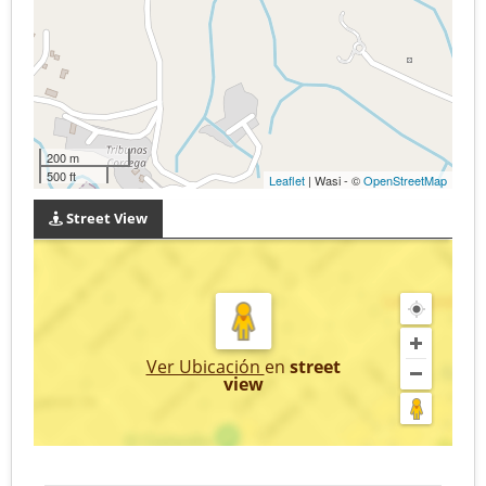
200 m
500 ft
Leaflet
| Wasi - ©
OpenStreetMap
Street View
Ver Ubicación
en
street
view