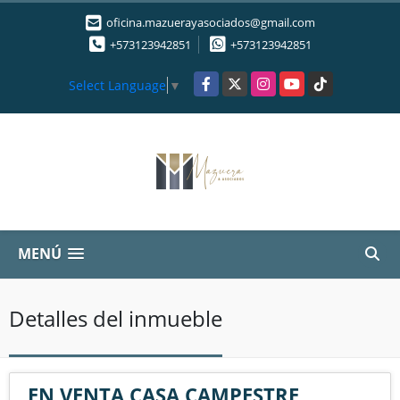
oficina.mazuerayasociados@gmail.com
+573123942851
+573123942851
Facebook
X
Instagram
YouTube
TikTok
Select Language
▼
MENÚ
Detalles del inmueble
EN VENTA CASA CAMPESTRE