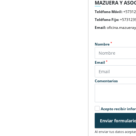
MAZUERA Y ASOC
Teléfono Móvil:
+5731
Teléfono Fijo:
+573123
Email:
oficina.mazuera
*
Nombre
*
Email
Comentarios
Acepto recibir info
Enviar formulari
Al enviar tus datos acepta