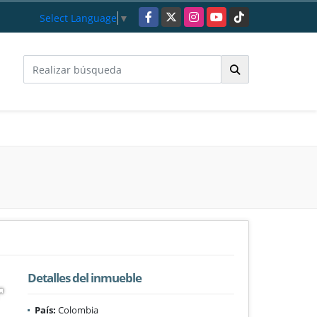
Facebook
X
Instagram
YouTube
TikTok
Select Language
▼
Detalles del inmueble
País:
Colombia