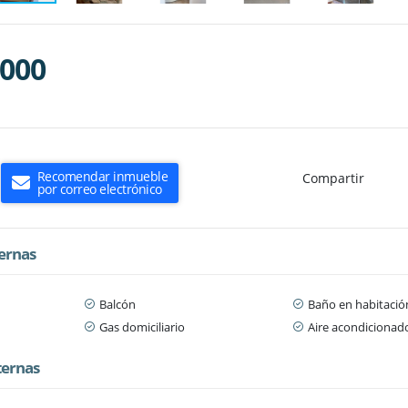
.000
Recomendar inmueble
Compartir
por correo electrónico
ternas
Balcón
Baño en habitación
Gas domiciliario
Aire acondicionad
ternas