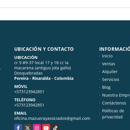
UBICACIÓN Y CONTACTO
INFORMACI
Inicio
UBICACIÓN
cr 9 #9-37 local 17 y 18 cc la
Ventas
,
macarena (antiguo jota gallo)
Alquiler
Dosquebradas
Pereira - Risaralda - Colombia
Servicios
MÓVIL
Blog
+573123942851
Nuestra Empr
TELÉFONO
Contáctenos
+573123942851
Políticas de
EMAIL
privacidad
oficina.mazuerayasociados@gmail.com
Facebook
X
Instagram
YouTube
TikTok