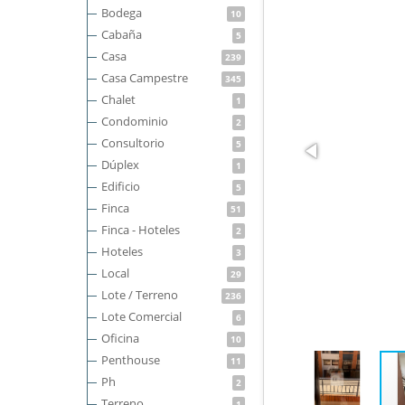
Bodega
10
Cabaña
5
Casa
239
Casa Campestre
345
Chalet
1
Condominio
2
Consultorio
5
Dúplex
1
Edificio
5
Finca
51
Finca - Hoteles
2
Hoteles
3
Local
29
Lote / Terreno
236
Lote Comercial
6
Oficina
10
Penthouse
11
Ph
2
Terreno
1