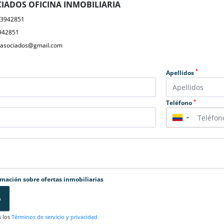
IADOS OFICINA INMOBILIARIA
23942851
942851
yasociados@gmail.com
*
Apellidos
*
Teléfono
▼
rmación sobre ofertas inmobiliarias
o
s los
Términos de servicio y privacidad