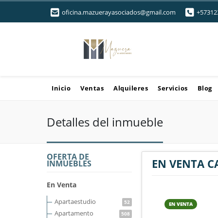
oficina.mazuerayasociados@gmail.com
+57312
Inicio
Ventas
Alquileres
Servicios
Blog
Detalles del inmueble
OFERTA DE
EN VENTA C
INMUEBLES
En Venta
Apartaestudio
52
EN VENTA
Apartamento
508