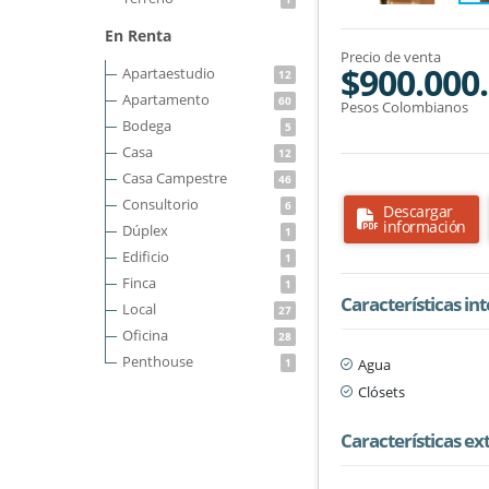
En Renta
Precio de venta
$900.000
Apartaestudio
12
Apartamento
60
Pesos Colombianos
Bodega
5
Casa
12
Casa Campestre
46
Consultorio
6
Descargar
información
Dúplex
1
Edificio
1
Finca
1
Características in
Local
27
Oficina
28
Penthouse
Agua
1
Clósets
Características ex