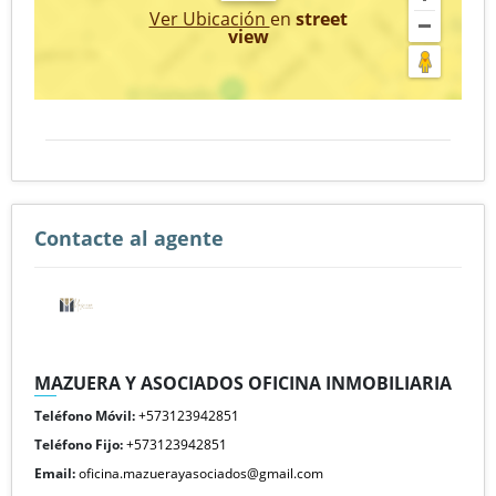
Ver Ubicación
en
street
view
Contacte al agente
MAZUERA Y ASOCIADOS OFICINA INMOBILIARIA
Teléfono Móvil:
+573123942851
Teléfono Fijo:
+573123942851
Email:
oficina.mazuerayasociados@gmail.com