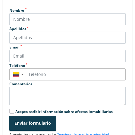
*
Nombre
*
Apellidos
*
Email
*
Teléfono
▼
Comentarios
Acepto recibir información sobre ofertas inmobiliarias
Enviar formulario
Al enviar tus datos aceptas los
Términos de servicio y privacidad