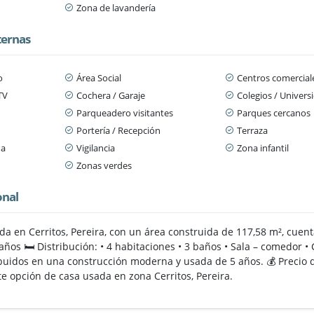
Zona de lavandería
ternas
o
Área Social
Centros comercial
TV
Cochera / Garaje
Colegios / Univers
Parqueadero visitantes
Parques cercanos
Portería / Recepción
Terraza
da
Vigilancia
Zona infantil
Zonas verdes
onal
a en Cerritos, Pereira, con un área construida de 117,58 m², cuent
ños 🛏️ Distribución: • 4 habitaciones • 3 baños • Sala – comedor 
ibuidos en una construcción moderna y usada de 5 años. 💰 Precio 
e opción de casa usada en zona Cerritos, Pereira.