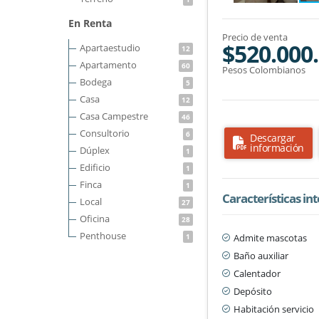
En Renta
Precio de venta
$520.000
Apartaestudio
12
Apartamento
60
Pesos Colombianos
Bodega
5
Casa
12
Casa Campestre
46
Consultorio
6
Descargar
información
Dúplex
1
Edificio
1
Finca
1
Características in
Local
27
Oficina
28
Penthouse
Admite mascotas
1
Baño auxiliar
Calentador
Depósito
Habitación servicio