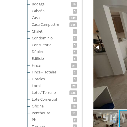
Bodega
10
Cabaña
5
Casa
239
Casa Campestre
345
Chalet
1
Condominio
2
Consultorio
5
Dúplex
1
Edificio
5
Finca
51
Finca - Hoteles
2
Hoteles
3
Local
29
Lote / Terreno
236
Lote Comercial
6
Oficina
10
Penthouse
11
Ph
2
Terreno
1