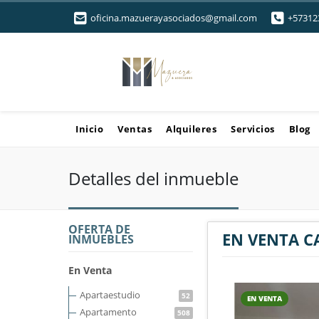
oficina.mazuerayasociados@gmail.com
+57312
Inicio
Ventas
Alquileres
Servicios
Blog
Detalles del inmueble
OFERTA DE
EN VENTA C
INMUEBLES
En Venta
Apartaestudio
52
EN VENTA
Apartamento
508