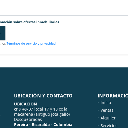
rmación sobre ofertas inmobiliarias
o
s los
Términos de servicio y privacidad
UBICACIÓN Y CONTACTO
INFORMACI
Inicio
UBICACIÓN
cr 9 #9-37 local 17 y 18 cc la
Ventas
,
macarena (antiguo jota gallo)
Alquiler
Dosquebradas
Pereira - Risaralda - Colombia
Servicios