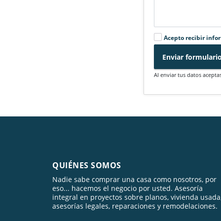
Acepto recibir info
Enviar formulari
Al enviar tus datos acepta
QUIÉNES SOMOS
Nadie sabe comprar una casa como nosotros, por
eso... hacemos el negocio por usted. Asesoría
integral en proyectos sobre planos, vivienda usada
asesorías legales, reparaciones y remodelaciones.