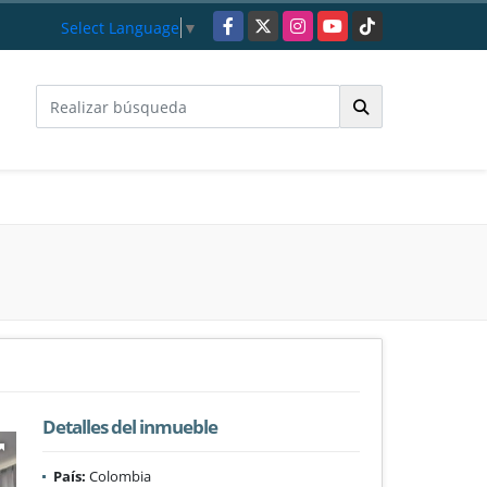
Facebook
X
Instagram
YouTube
TikTok
Select Language
▼
Detalles del inmueble
País:
Colombia