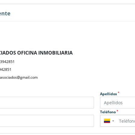
ente
IADOS OFICINA INMOBILIARIA
23942851
942851
yasociados@gmail.com
*
Apellidos
*
Teléfono
▼