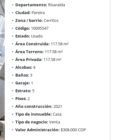
Departamento:
Risaralda
Ciudad:
Pereira
Zona / barrio:
Cerritos
Código:
10095547
Estado:
Usado
Área Construida:
117.58 m²
Área Terreno:
117.58 m²
Área Privada:
117.58 m²
Alcobas:
4
Baños:
3
Garaje:
1
Estrato:
5
Pisos:
2
Año construcción:
2021
Tipo de inmueble:
Casa
Tipo de negocio:
Venta
Valor Administración:
$308.000 COP