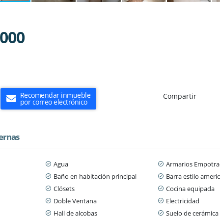
.000
Recomendar inmueble
Compartir
por correo electrónico
ternas
Agua
Armarios Empotra
Baño en habitación principal
Barra estilo ameri
Clósets
Cocina equipada
Doble Ventana
Electricidad
Hall de alcobas
Suelo de cerámica