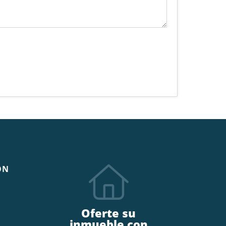
ÓN
Oferte su
inmueble con