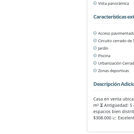
Vista panorámica
Características ex
Acceso pavimentad
Circuito cerrado de 
Jardín
Piscina
Urbanización Cerra
Zonas deportivas
Descripción Adici
Casa en venta ubicad
m² ⏳ Antigüedad: 5 a
espacios bien distr
$308.000 📈 Excelent