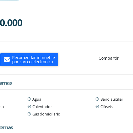
0.000
Recomendar inmueble
Compartir
por correo electrónico
ternas
Agua
Baño auxiliar
ano
Calentador
Clósets
Gas domiciliario
ternas