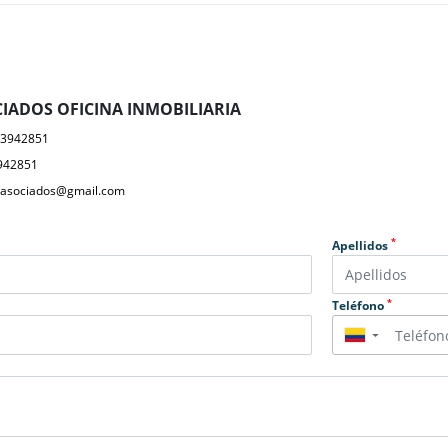
IADOS OFICINA INMOBILIARIA
23942851
942851
yasociados@gmail.com
*
Apellidos
*
Teléfono
▼