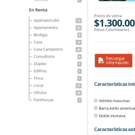
En Renta
Precio de venta
$1.300.00
Apartaestudio
12
Apartamento
60
Pesos Colombianos
Bodega
5
Casa
12
Casa Campestre
46
Consultorio
6
Descargar
información
Dúplex
1
Edificio
1
Finca
1
Características in
Local
27
Oficina
28
Penthouse
Admite mascotas
1
Barra estilo americ
Doble Ventana
Características ex