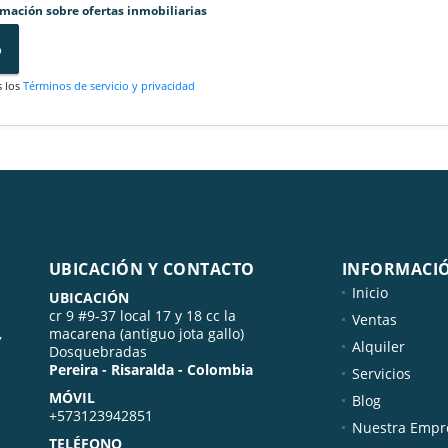
rmación sobre ofertas inmobiliarias
o
s los
Términos de servicio y privacidad
UBICACIÓN Y CONTACTO
INFORMACI
Inicio
UBICACIÓN
cr 9 #9-37 local 17 y 18 cc la
Ventas
,
macarena (antiguo jota gallo)
Alquiler
Dosquebradas
Pereira - Risaralda - Colombia
Servicios
MÓVIL
Blog
+573123942851
Nuestra Empr
TELÉFONO