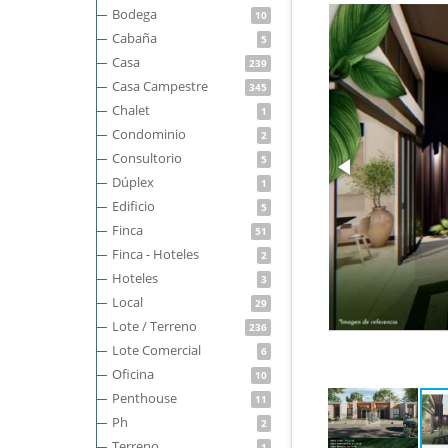
Bodega
10
Cabaña
5
Casa
239
Casa Campestre
345
Chalet
1
Condominio
2
Consultorio
5
Dúplex
1
Edificio
5
Finca
51
Finca - Hoteles
2
Hoteles
3
Local
29
Lote / Terreno
236
Lote Comercial
6
Oficina
10
Penthouse
11
Ph
2
Terreno
1