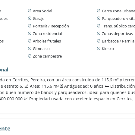
o
Área Social
Cerca zona urban
dades
Garaje
Parqueadero visit
Portería / Recepción
Trans. público cer
Zona residencial
Zonas deportivas
os
Árboles frutales
Barbacoa / Parrill
Gimnasio
Kiosko
Zona campestre
onal
da en Cerritos, Pereira, con un área construida de 115,6 m² y terr
 estrato 6. 📐 Área: 115,6 m² ⏳ Antigüedad: 0 años 🛏️ Distribució
con buen número de baños y parqueaderos, ideal para quienes bus
300.000.000 📈 Propiedad usada con excelente espacio en Cerritos, 
ente