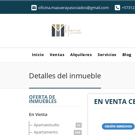
oficina.mazuerayasociados@gmail.com
+57312
Inicio
Ventas
Alquileres
Servicios
Blog
Detalles del inmueble
OFERTA DE
EN VENTA C
INMUEBLES
En Venta
Apartaestudio
52
CESIÓN DERECHOS
Apartamento
508