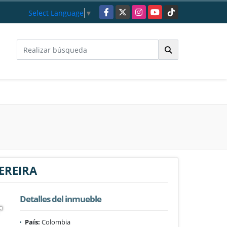
Facebook
X
Instagram
YouTube
TikTok
Select Language
▼
EREIRA
Detalles del inmueble
País:
Colombia