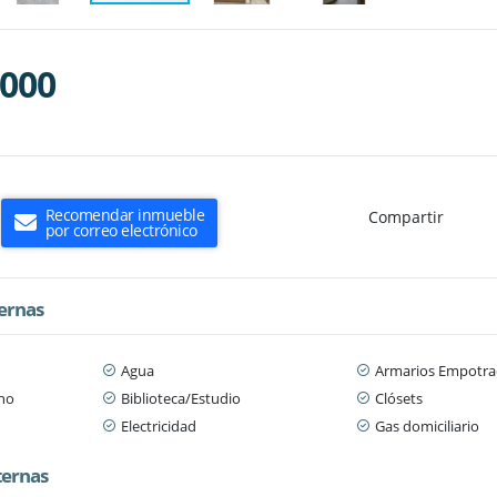
.000
Recomendar inmueble
Compartir
por correo electrónico
ternas
Agua
Armarios Empotra
ano
Biblioteca/Estudio
Clósets
Electricidad
Gas domiciliario
ternas