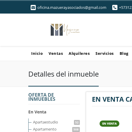
oficina.mazuerayasociados@gmail.com
+57312
Inicio
Ventas
Alquileres
Servicios
Blog
Detalles del inmueble
OFERTA DE
EN VENTA C
INMUEBLES
En Venta
Apartaestudio
52
EN VENTA
Apartamento
508