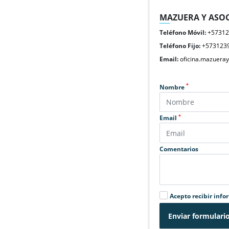
MAZUERA Y ASOC
Teléfono Móvil:
+5731
Teléfono Fijo:
+573123
Email:
oficina.mazuera
*
Nombre
*
Email
Comentarios
Acepto recibir info
Enviar formulari