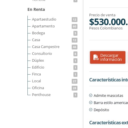
En Renta
Precio de venta
$530.000
Apartaestudio
12
Apartamento
60
Pesos Colombianos
Bodega
5
Casa
12
Casa Campestre
46
Consultorio
6
Descargar
información
Dúplex
1
Edificio
1
Finca
1
Características in
Local
27
Oficina
28
Penthouse
Admite mascotas
1
Barra estilo americ
Depósito
Características ex