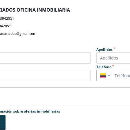
IADOS OFICINA INMOBILIARIA
23942851
942851
yasociados@gmail.com
*
Apellidos
*
Teléfono
▼
rmación sobre ofertas inmobiliarias
o