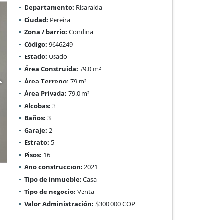
Departamento:
Risaralda
Ciudad:
Pereira
Zona / barrio:
Condina
Código:
9646249
Estado:
Usado
Área Construida:
79.0 m²
Área Terreno:
79 m²
Área Privada:
79.0 m²
Alcobas:
3
Baños:
3
Garaje:
2
Estrato:
5
Pisos:
16
Año construcción:
2021
Tipo de inmueble:
Casa
Tipo de negocio:
Venta
Valor Administración:
$300.000 COP