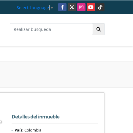
Facebook
X
Instagram
YouTube
TikTok
Select Language
▼
Detalles del inmueble
País:
Colombia