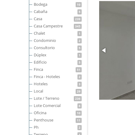
Bodega
10
Cabaña
5
Casa
239
Casa Campestre
345
Chalet
1
Condominio
2
Consultorio
5
Dúplex
1
Edificio
5
Finca
51
Finca - Hoteles
2
Hoteles
3
Local
29
Lote / Terreno
236
Lote Comercial
6
Oficina
10
Penthouse
11
Ph
2
Terreno
1