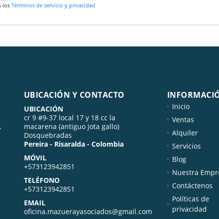
s los
Términos de servicio y privacidad
UBICACIÓN Y CONTACTO
INFORMACI
Inicio
UBICACIÓN
cr 9 #9-37 local 17 y 18 cc la
Ventas
,
macarena (antiguo jota gallo)
Alquiler
Dosquebradas
Pereira - Risaralda - Colombia
Servicios
MÓVIL
Blog
+573123942851
Nuestra Empr
TELÉFONO
Contáctenos
+573123942851
Políticas de
EMAIL
privacidad
oficina.mazuerayasociados@gmail.com