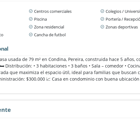
Centros comerciales
Colegios / Univers
Piscina
Portería / Recepci
Zona residencial
Zonas deportivas
to
Cancha de futbol
onal
casa usada de 79 m² en Condina, Pereira, construida hace 5 años, c
🛏️ Distribución: • 3 habitaciones • 3 baños • Sala – comedor • Co
rada que maximiza el espacio útil, ideal para familias que buscan 
inistración: $300.000 📈 Casa en condominio con buena ubicación 
ente